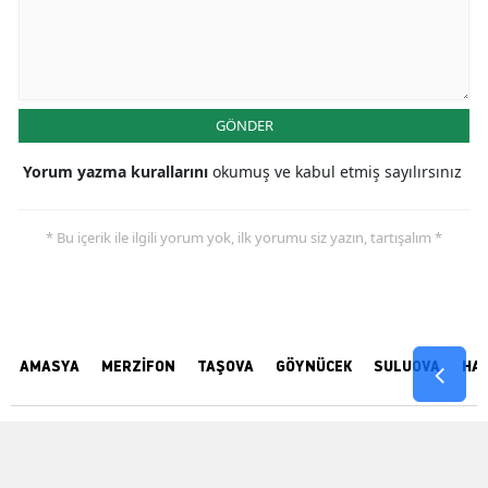
GÖNDER
Yorum yazma kurallarını
okumuş ve kabul etmiş sayılırsınız
* Bu içerik ile ilgili yorum yok, ilk yorumu siz yazın, tartışalım *
AMASYA
MERZİFON
TAŞOVA
GÖYNÜCEK
SULUOVA
HA
Haber
Foto
Video
Künye
İletişim
Arşiv
Arşivi
Galeriler
Galeriler