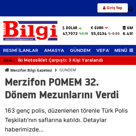
Giriş Yap
12
DOLAR
EURO
GRAM
47,7072
55,0134
6.495
%0.16
%-0.03
MENÜ
RESMİ İLANLAR
AMASYA
GÜNDEM
VEFAT EDENLER
03:02
Apartmanın Enerji Odasında Çıkan Yangın Çatıya
Sıçradı
GÜNDEM
Merzifon Bilgi Gazetesi
Merzifon POMEM 32.
Dönem Mezunlarını Verdi
163 genç polis, düzenlenen törenle Türk Polis
Teşkilatı'nın saflarına katıldı. Detaylar
haberimizde...