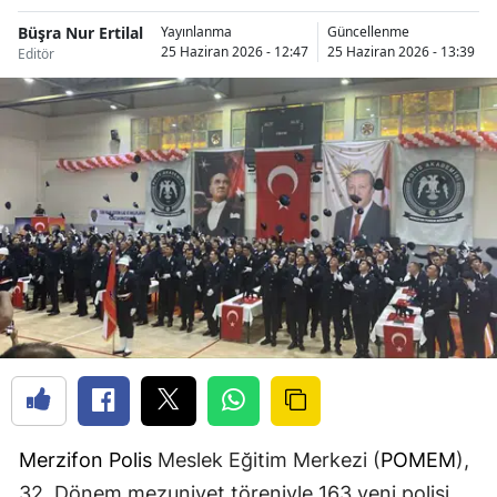
Büşra Nur Ertilal
Yayınlanma
Güncellenme
25 Haziran 2026 - 12:47
25 Haziran 2026 - 13:39
Editör
Merzifon
Polis
Meslek Eğitim Merkezi (
POMEM
),
32. Dönem mezuniyet töreniyle 163 yeni polisi