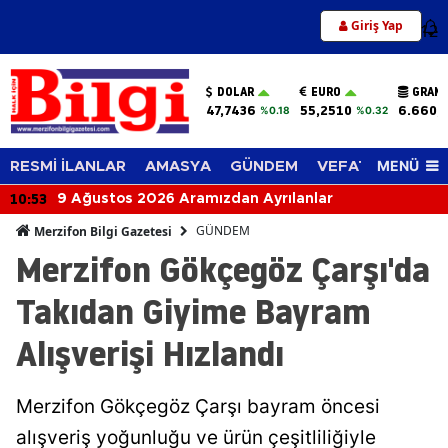
Giriş Yap
12
DOLAR
EURO
GRAM 
47,7436
55,2510
6.660,
%0.18
%0.32
MENÜ
RESMİ İLANLAR
AMASYA
GÜNDEM
VEFAT EDENLER
10:53
9 Ağustos 2026 Aramızdan Ayrılanlar
GÜNDEM
Merzifon Bilgi Gazetesi
Merzifon Gökçegöz Çarşı'da
Takıdan Giyime Bayram
Alışverişi Hızlandı
Merzifon Gökçegöz Çarşı bayram öncesi
alışveriş yoğunluğu ve ürün çeşitliliğiyle