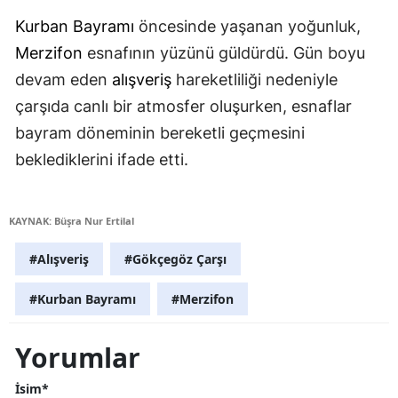
Kurban Bayramı
öncesinde yaşanan yoğunluk,
Merzifon
esnafının yüzünü güldürdü. Gün boyu
devam eden
alışveriş
hareketliliği nedeniyle
çarşıda canlı bir atmosfer oluşurken, esnaflar
bayram döneminin bereketli geçmesini
beklediklerini ifade etti.
KAYNAK: Büşra Nur Ertilal
#Alışveriş
#Gökçegöz Çarşı
#Kurban Bayramı
#Merzifon
Yorumlar
İsim*