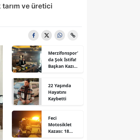
 tarım ve üretici
Bilecik
Bingöl
Bitlis
Bolu
Merzifonspor’
Burdur
da Şok İstifa!
Başkan Kazım
Bursa
Gül Görevi
Bıraktı
Çanakkale
22 Yaşında
Hayatını
Çankırı
Kaybetti
Çorum
Feci
Denizli
Motosiklet
Kazası: 18
Diyarbakır
Yaşındaki