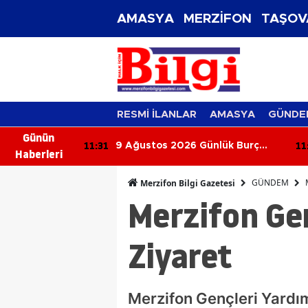
AMASYA
MERZİFON
TAŞOV
RESMİ İLANLAR
AMASYA
GÜNDE
Günün
11:31
11
ayalini
9 Ağustos 2026 Günlük Burç
Haberleri
Yorumları: Bugün Gökyüzü Kimi
Aşkla, Kimi Parayla Sınayacak?
GÜNDEM
Merzifon Bilgi Gazetesi
Merzifon Ge
Ziyaret
Merzifon Gençleri Yard