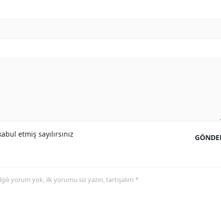
abul etmiş sayılırsınız
GÖNDE
 ilgili yorum yok, ilk yorumu siz yazın, tartışalım *