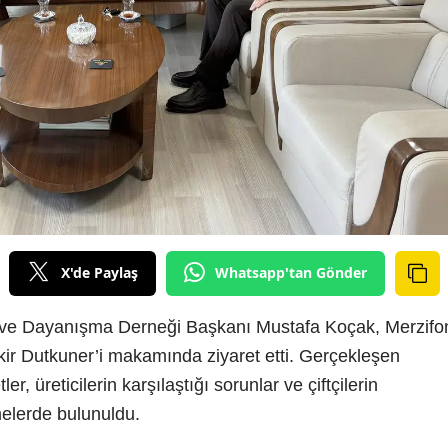
X'de Paylaş
Whatsapp'tan Gönder
 ve Dayanışma Derneği Başkanı Mustafa Koçak, Merzifo
ir Dutkuner’i makamında ziyaret etti. Gerçekleşen
ler, üreticilerin karşılaştığı sorunlar ve çiftçilerin
melerde bulunuldu.