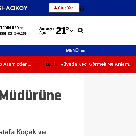
Giriş Yap
HACIKÖY
12
Adana
21
°
ITCOIN USD
Amasya
Adıyaman
Açık
830,22
%-0.259
Afyonkarahisar
MENÜ
Ağrı
10:34
6 Aramızdan
Rüyada Keçi Görmek Ne Anlama
Amasya
Geliyor? İşte Keçi Görmenin
Şaşırtıcı Rüya Tabiri
Ankara
m Müdürüne
Antalya
Artvin
Aydın
Balıkesir
stafa Koçak ve