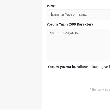
İsim*
Yorum Yazın (500 Karakter)
Yorum yazma kurallarını
okumuş ve k
* Bu içerik ile