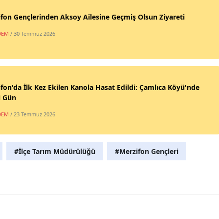
fon Gençlerinden Aksoy Ailesine Geçmiş Olsun Ziyareti
DEM
/ 30 Temmuz 2026
fon'da İlk Kez Ekilen Kanola Hasat Edildi: Çamlıca Köyü'nde
i Gün
DEM
/ 23 Temmuz 2026
#İlçe Tarım Müdürülüğü
#Merzifon Gençleri