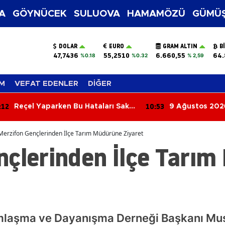
A
GÖYNÜCEK
SULUOVA
HAMAMÖZÜ
GÜMÜŞ
DOLAR
EURO
GRAM ALTIN
B
47,7436
55,2510
6.660,55
64.
%0.18
%0.32
% 2,59
M
VEFAT EDENLER
DİĞER
:12
10:53
Reçel Yaparken Bu Hataları Sakın
9 Ağustos 202
Yapmayın! Kıvamı ve Lezzeti
Ayrılanlar
Tutturmanın Püf Noktaları
Merzifon Gençlerinden İlçe Tarım Müdürüne Ziyaret
nçlerinden İlçe Tarı
ımlaşma ve Dayanışma Derneği Başkanı Mu