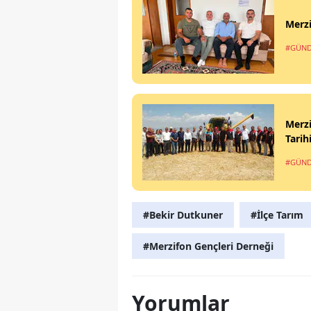
Merzi
#GÜN
Merzi
Tarih
#GÜN
#Bekir Dutkuner
#İlçe Tarım
#Merzifon Gençleri Derneği
Yorumlar