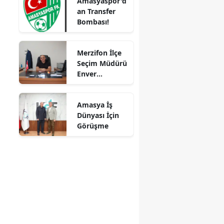
Amasyaspor'd
Alan Zarar
an Transfer
Gördü
Mersin
Bombası!
İstanbul
Merzifon İlçe
İzmir
Seçim Müdürü
Enver
Kars
Demirci'ye
Veda! Yeni
Kastamonu
Amasya İş
Görev Yeri
Dünyası İçin
Suluova Oldu
Kayseri
Görüşme
Kırklareli
Kırşehir
Kocaeli
Konya
Kütahya