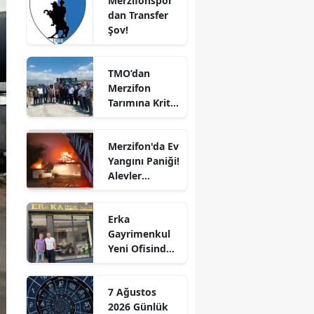
Merzifonspor'
dan Transfer
Edirne
Şov!
Elazığ
TMO’dan
Erzincan
Merzifon
Tarımına Kritik
Erzurum
Ziyaret!
Eskişehir
Merzifon'da Ev
Yangını Paniği!
Gaziantep
Alevler
Giresun
Büyümeden
Kontrol Altına
Gümüşhane
Erka
Alındı
Gayrimenkul
Hakkari
Yeni Ofisinde
Hizmete
Hatay
Başladı!
7 Ağustos
“Gayrimenkul
Isparta
2026 Günlük
Almak İçin