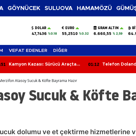
A
GÖYNÜCEK
SULUOVA
HAMAMÖZÜ
GÜMÜŞ
DOLAR
EURO
GRAM ALTIN
B
47,7436
55,2510
6.660,55
64.
%0.18
%0.32
% 2,59
M
VEFAT EDENLER
DİĞER
:51
01:12
Kamyon Kazası: Sürücü Araçta
Telefon Dolandı
Sıkıştı, İtfaiye Kurtardı
Darbesi: 1,5 Mi
Altın Ele Geçiri
Merzifon Atasoy Sucuk & Köfte Bayrama Hazır
asoy Sucuk & Köfte 
ucuk dolumu ve et çektirme hizmetlerine v