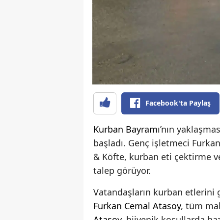
Facebook'ta Paylaş
Kurban Bayramı
’nın yaklaşması
başladı. Genç işletmeci Furk
& Köfte, kurban eti çektirme 
talep görüyor.
Vatandaşların kurban etlerini 
Furkan Cemal Atasoy
, tüm mal
Atasoy
, hijyenik koşullarda haz