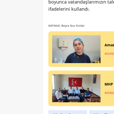
boyunca vatandaşlarımızın tal
ifadelerini kullandı.
KAYNAK: Büşra Nur Ertilal
Amasy
#GÜN
MHP M
#SİYAS