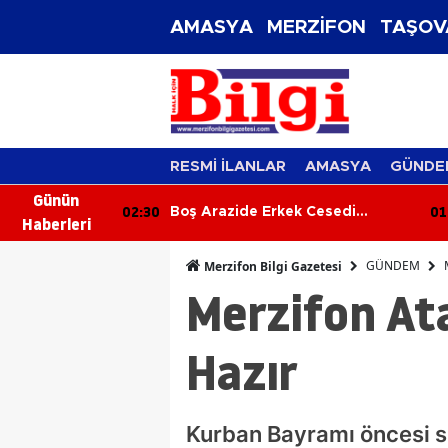
AMASYA
MERZİFON
TAŞOV
RESMİ İLANLAR
AMASYA
GÜNDE
Günün
02:30
01
 Kalp Krizine
Boş Arazide Erkek Cesedi
Haberleri
Bulundu
GÜNDEM
Merzifon Bilgi Gazetesi
Merzifon At
Hazır
Kurban Bayramı öncesi s