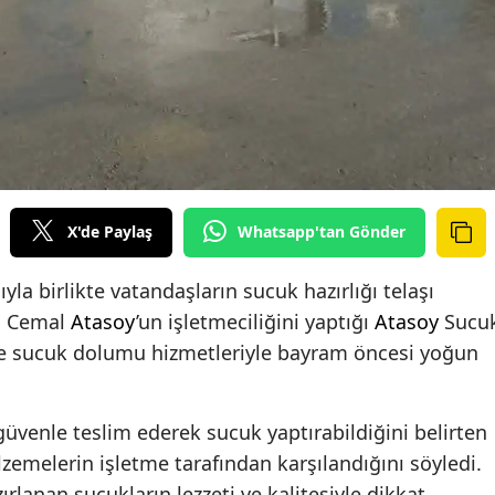
X'de Paylaş
Whatsapp'tan Gönder
yla birlikte vatandaşların sucuk hazırlığı telaşı
an Cemal
Atasoy
’un işletmeciliğini yaptığı
Atasoy
Sucu
ve sucuk dolumu hizmetleriyle bayram öncesi yoğun
güvenle teslim ederek sucuk yaptırabildiğini belirten
zemelerin işletme tarafından karşılandığını söyledi.
ırlanan sucukların lezzeti ve kalitesiyle dikkat