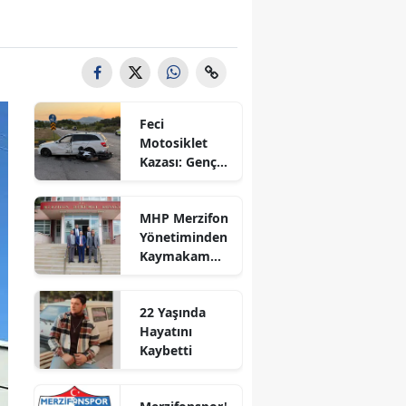
Bilecik
Bingöl
Bitlis
Feci
Bolu
Motosiklet
Kazası: Genç
Burdur
Sürücü
Hayatını
Bursa
MHP Merzifon
Kaybetti
Yönetiminden
Çanakkale
Kaymakam
Ahmet
Çankırı
Karaaslan'a
22 Yaşında
Ziyaret
Çorum
Hayatını
Kaybetti
Denizli
Diyarbakır