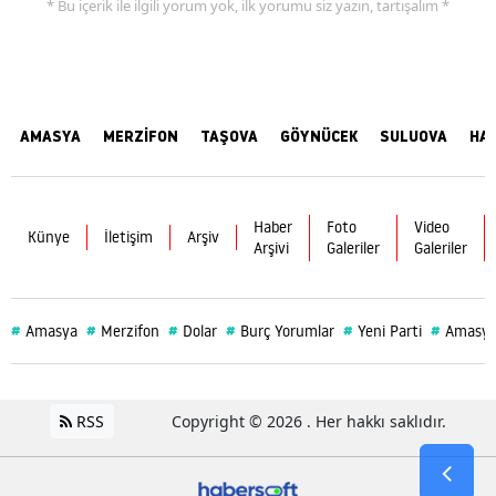
* Bu içerik ile ilgili yorum yok, ilk yorumu siz yazın, tartışalım *
AMASYA
MERZİFON
TAŞOVA
GÖYNÜCEK
SULUOVA
HA
Haber
Foto
Video
Künye
İletişim
Arşiv
Arşivi
Galeriler
Galeriler
#
#
#
#
#
#
Amasya
Merzifon
Dolar
Burç Yorumlar
Yeni Parti
Amasya
RSS
Copyright © 2026 . Her hakkı saklıdır.