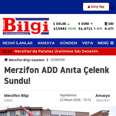
Giriş Yap
12
DOLAR
EURO
GRAM
47,5982
54,9711
6.479
%0.05
%-0.11
MENÜ
RESMİ İLANLAR
AMASYA
GÜNDEM
VEFAT EDENLER
21:11
Merzifon’da Patates Üretimine Sıkı Denetim
GÜNDEM
Merzifon Bilgi Gazetesi
Merzifon ADD Anıta Çelenk
Sundu!
Merzifon Bilgi
Amasya
Yayınlanma
23 Nisan 2026 - 15:12
Editör
Merzifon