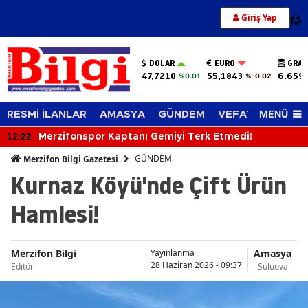
Giriş Yap
12
DOLAR
EURO
GRAM
47,7210
55,1843
6.659
%0.01
%-0.02
MENÜ
RESMİ İLANLAR
AMASYA
GÜNDEM
VEFAT EDENLER
12:22
Merzifonspor Kaptanı Gemiyi Terk Etmedi!
GÜNDEM
Merzifon Bilgi Gazetesi
Kurnaz Köyü'nde Çift Ürün
Hamlesi!
Merzifon Bilgi
Amasya
Yayınlanma
28 Haziran 2026 - 09:37
Editör
Suluova