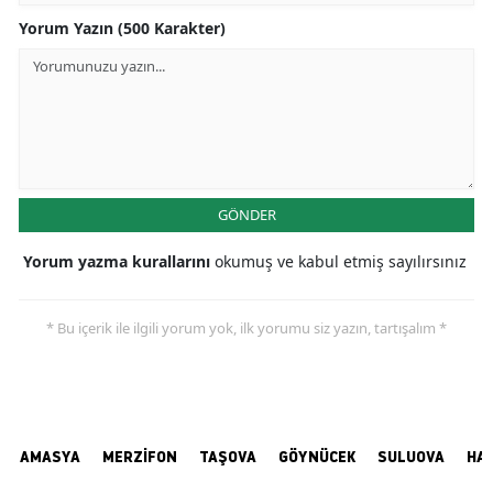
Yorum Yazın (500 Karakter)
GÖNDER
Yorum yazma kurallarını
okumuş ve kabul etmiş sayılırsınız
* Bu içerik ile ilgili yorum yok, ilk yorumu siz yazın, tartışalım *
AMASYA
MERZİFON
TAŞOVA
GÖYNÜCEK
SULUOVA
HA