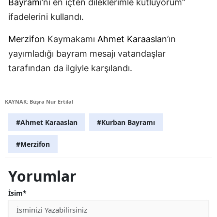
Bayramı
’nı en içten dileklerimle kutluyorum”
ifadelerini kullandı.
Merzifon
Kaymakamı
Ahmet Karaaslan
’ın
yayımladığı bayram mesajı vatandaşlar
tarafından da ilgiyle karşılandı.
KAYNAK: Büşra Nur Ertilal
#Ahmet Karaaslan
#Kurban Bayramı
#Merzifon
Yorumlar
İsim*