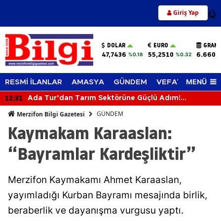
Giriş Yap
12
DOLAR
EURO
GRAM 
47,7436
55,2510
6.660,
%0.18
%0.32
MENÜ
RESMİ İLANLAR
AMASYA
GÜNDEM
VEFAT EDENLER
12:31
Ada Tur’dan Tarım Sektörüne Güçlü Adım!
Biçerdöverle Hasat Sahasına İndi
GÜNDEM
Merzifon Bilgi Gazetesi
Kaymakam Karaaslan:
“Bayramlar Kardeşliktir”
Merzifon Kaymakamı Ahmet Karaaslan,
yayımladığı Kurban Bayramı mesajında birlik,
beraberlik ve dayanışma vurgusu yaptı.