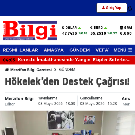
Giriş Yap
12
DOLAR
EURO
GRAM 
47,7436
55,2510
6.660,
%0.18
%0.32
MENÜ
RESMİ İLANLAR
AMASYA
GÜNDEM
VEFAT EDENLER
04:05
Kereste İmalathanesinde Yangın! Ekipler Seferber
Oldu
GÜNDEM
Merzifon Bilgi Gazetesi
Hökelek’den Destek Çağrısı!
Merzifon Bilgi
Amas
Yayınlanma
Güncellenme
08 Mayıs 2026 - 13:03
08 Mayıs 2026 - 15:23
Editör
Merzif