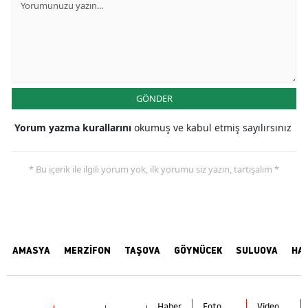
GÖNDER
Yorum yazma kurallarını
okumuş ve kabul etmiş sayılırsınız
* Bu içerik ile ilgili yorum yok, ilk yorumu siz yazın, tartışalım *
AMASYA
MERZİFON
TAŞOVA
GÖYNÜCEK
SULUOVA
HA
Haber
Foto
Video