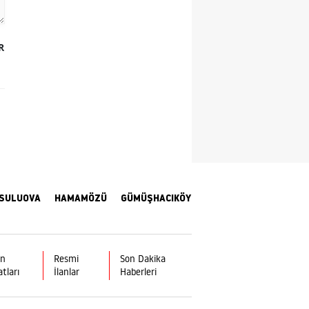
Yalova
R
Karabük
Kilis
Osmaniye
Düzce
SULUOVA
HAMAMÖZÜ
GÜMÜŞHACIKÖY
ın
Resmi
Son Dakika
atları
İlanlar
Haberleri