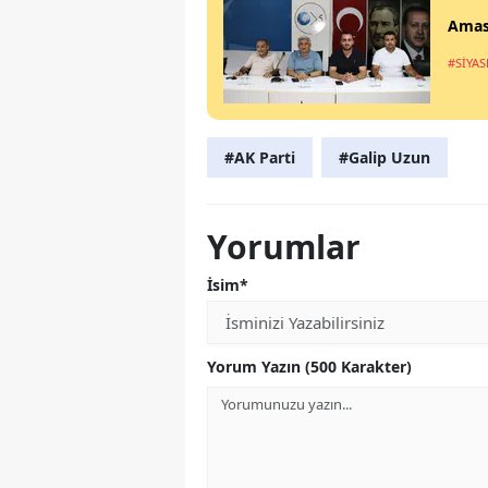
Amasy
#SİYAS
#AK Parti
#Galip Uzun
Yorumlar
İsim*
Yorum Yazın (500 Karakter)