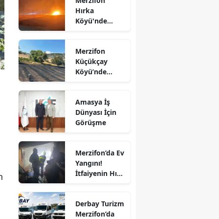
Merzifon
Hırka
Edirne
Köyü'nde
Korkutan
Elazığ
Yangın!
Merzifon
Alevler İlçenin
Erzincan
Küçükçay
Birçok
Köyü’nde
Noktasından
Erzurum
Arazi Yangını:
Görülüyor
50 Dönüm
Eskişehir
Amasya İş
Alan Zarar
Dünyası İçin
Gaziantep
Gördü
Görüşme
Giresun
Gümüşhane
Merzifon’da Ev
Yangını!
Hakkari
İtfaiyenin Hızlı
n
Müdahalesi
Hatay
Faciayı Önledi
Derbay Turizm
Isparta
Merzifon’da