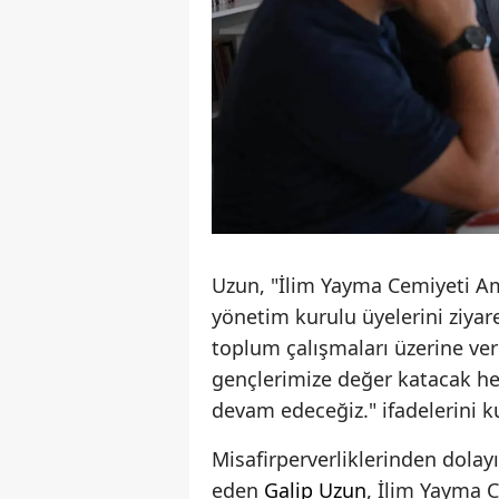
Uzun, "İlim Yayma Cemiyeti A
yönetim kurulu üyelerini ziyare
toplum çalışmaları üzerine veri
gençlerimize değer katacak her
devam edeceğiz." ifadelerini ku
Misafirperverliklerinden dola
eden
Galip Uzun
, İlim Yayma C