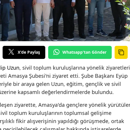
X'de Paylaş
Whatsapp'tan Gönder
lip Uzun
, sivil toplum kuruluşlarına yönelik ziyaretleri
i Amasya Şubesi'ni ziyaret etti. Şube Başkanı Eyüp
iyle bir araya gelen Uzun, eğitim, gençlik ve sivil
 üzerine kapsamlı değerlendirmelerde bulundu.
eşen ziyarette, Amasya'da gençlere yönelik yürütüle
e sivil toplum kuruluşlarının toplumsal gelişime
şılıklı fikir alışverişinin yapıldığı görüşmede, ortak
geçirilebilecek çalışmalar hakkında istişarelerde