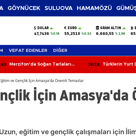
A
GÖYNÜCEK
SULUOVA
HAMAMÖZÜ
GÜMÜŞ
DOLAR
EURO
GRAM ALTIN
47,7436
55,2510
6.660,55
65
%0.18
%0.32
% 2,59
M
VEFAT EDENLER
DİĞER
:43
16:18
Merzifon’da Soğan Tarlaları
Türklerin Yurt
Mercek Altında!
Dudak Uçuklatt
Eğitim ve Gençlik İçin Amasya'da Önemli Temaslar
nçlik İçin Amasya'da
 Uzun, eğitim ve gençlik çalışmaları için İ