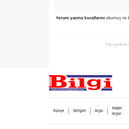
Yorum yazma kurallarını
okumuş ve k
* Bu içerik ile
Haber
Künye
İletişim
Arşiv
Arşivi