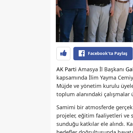
Facebook'ta Paylaş
AK Parti
Amasya İl Başkanı
Ga
kapsamında İlim Yayma Cemiyet
Müjde ve yönetim kurulu üyeler
toplum alanındaki çalışmalar
Samimi bir atmosferde gerçekl
projeler, eğitim faaliyetleri v
sunduğu katkılar ele alındı. Kar
hedefler doğrultusunda hayata 