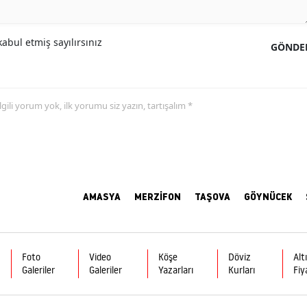
abul etmiş sayılırsınız
GÖNDE
 ilgili yorum yok, ilk yorumu siz yazın, tartışalım *
AMASYA
MERZİFON
TAŞOVA
GÖYNÜCEK
Foto
Video
Köşe
Döviz
Alt
Galeriler
Galeriler
Yazarları
Kurları
Fiy