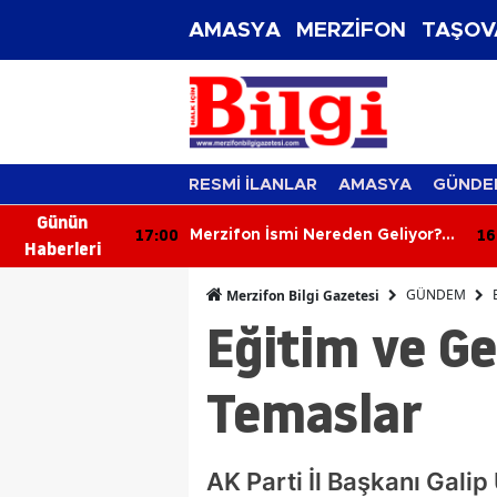
AMASYA
MERZİFON
TAŞOV
RESMİ İLANLAR
AMASYA
GÜNDE
Günün
17:00
16
İçten İçe
Merzifon İsmi Nereden Geliyor?
Haberleri
İlçenin Adının Yüzyıllara Uzanan
Hikâyesi Şaşırtıyor
GÜNDEM
Merzifon Bilgi Gazetesi
Eğitim ve Ge
Temaslar
AK Parti İl Başkanı Galip