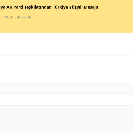
a AK Parti Teşkilatından Türkiye Yüzyılı Mesajı!
ET
/ 05 Ağustos 2026