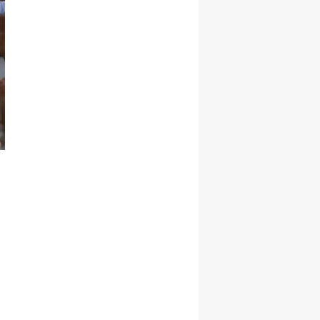
Malatya
Manisa
Kahramanmaraş
Mardin
Muğla
Muş
Nevşehir
Niğde
Ordu
Rize
Sakarya