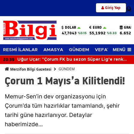
Giriş Yap
12
DOLAR
EURO
GRAM
47,7043
55,1992
6.652,
%0.15
%0.33
MENÜ
RESMİ İLANLAR
AMASYA
GÜNDEM
VEFAT EDENLER
20:39
Uğur Uçar: "Çorum FK bu sezon Süper Lig’e renk
katacak"
GÜNDEM
Merzifon Bilgi Gazetesi
Çorum 1 Mayıs’a Kilitlendi!
Memur-Sen’in dev organizasyonu için
Çorum’da tüm hazırlıklar tamamlandı, şehir
tarihi güne hazırlanıyor. Detaylar
haberimizde...