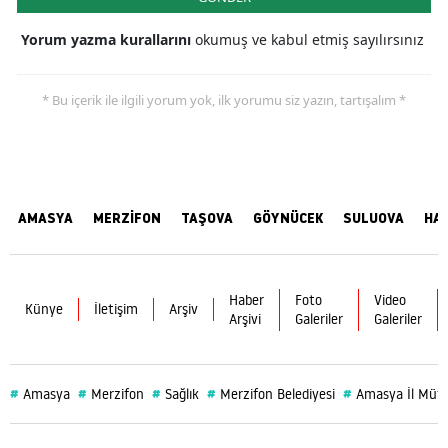
Yorum yazma kurallarını
okumuş ve kabul etmiş sayılırsınız
* Bu içerik ile ilgili yorum yok, ilk yorumu siz yazın, tartışalım *
AMASYA
MERZİFON
TAŞOVA
GÖYNÜCEK
SULUOVA
HA
Haber
Foto
Video
Künye
İletişim
Arşiv
Arşivi
Galeriler
Galeriler
#
#
#
#
#
Amasya
Merzifon
Sağlık
Merzifon Belediyesi
Amasya İl Müf