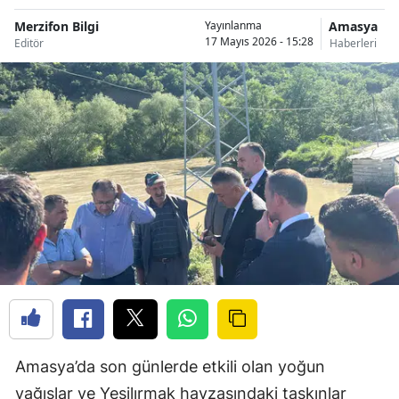
Merzifon Bilgi
Amasya
Yayınlanma
17 Mayıs 2026 - 15:28
Editör
Haberleri
Amasya’da son günlerde etkili olan yoğun
yağışlar ve Yeşilırmak havzasındaki taşkınlar