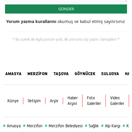
GÖNDER
Yorum yazma kurallarını
okumuş ve kabul etmiş sayılırsınız
* Bu içerik ile ilgili yorum yok, ilk yorumu siz yazın, tartışalım *
AMASYA
MERZİFON
TAŞOVA
GÖYNÜCEK
SULUOVA
HA
Haber
Foto
Video
Künye
İletişim
Arşiv
Arşivi
Galeriler
Galeriler
#
#
#
#
#
#
Amasya
Merzifon
Merzifon Belediyesi
Sağlık
Alp Kargı
Ka