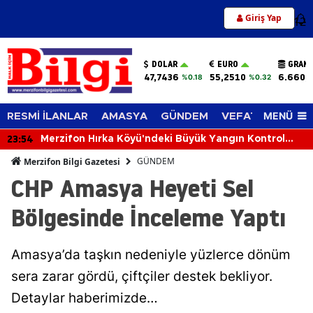
Giriş Yap
12
DOLAR
EURO
GRAM 
47,7436
55,2510
6.660,
%0.18
%0.32
MENÜ
RESMİ İLANLAR
AMASYA
GÜNDEM
VEFAT EDENLER
23:54
Merzifon Hırka Köyü'ndeki Büyük Yangın Kontrol
Altına Alındı
GÜNDEM
Merzifon Bilgi Gazetesi
CHP Amasya Heyeti Sel
Bölgesinde İnceleme Yaptı
Amasya’da taşkın nedeniyle yüzlerce dönüm
sera zarar gördü, çiftçiler destek bekliyor.
Detaylar haberimizde…