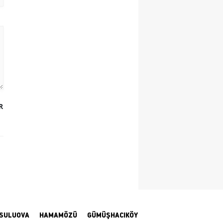
Yozgat
Zonguldak
Aksaray
Bayburt
Karaman
R
Kırıkkale
Batman
Şırnak
Bartın
Ardahan
SULUOVA
HAMAMÖZÜ
GÜMÜŞHACIKÖY
Iğdır