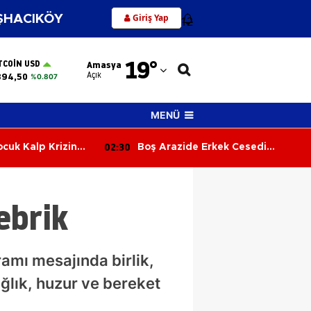
Giriş Yap
HACIKÖY
12
Adana
19
°
TCOIN USD
Amasya
Adıyaman
Açık
894,50
%0.807
Afyonkarahisar
MENÜ
Ağrı
02:30
ocuk Kalp Krizine
Boş Arazide Erkek Cesedi
Amasya
Bulundu
Ankara
ebrik
Antalya
Artvin
amı mesajında birlik,
Aydın
ğlık, huzur ve bereket
Balıkesir