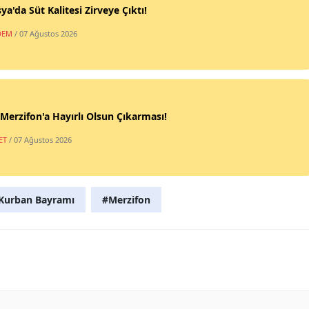
a'da Süt Kalitesi Zirveye Çıktı!
DEM
/ 07 Ağustos 2026
erzifon'a Hayırlı Olsun Çıkarması!
ET
/ 07 Ağustos 2026
Kurban Bayramı
#Merzifon