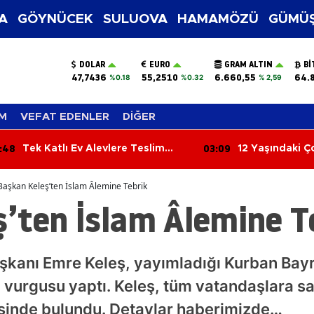
A
GÖYNÜCEK
SULUOVA
HAMAMÖZÜ
GÜMÜŞ
DOLAR
EURO
GRAM ALTIN
BI
47,7436
55,2510
6.660,55
64.
%0.18
%0.32
% 2,59
M
VEFAT EDENLER
DİĞER
:48
03:09
Tek Katlı Ev Alevlere Teslim
12 Yaşındaki Ç
Oldu
Yenik Düştü
Başkan Keleş’ten İslam Âlemine Tebrik
’ten İslam Âlemine T
aşkanı Emre Keleş, yayımladığı Kurban Bayr
vurgusu yaptı. Keleş, tüm vatandaşlara sa
sinde bulundu. Detaylar haberimizde…