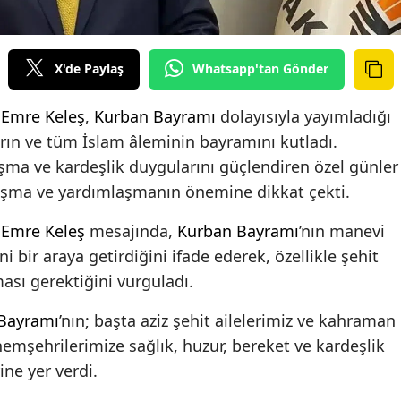
X'de Paylaş
Whatsapp'tan Gönder
ı
Emre Keleş
,
Kurban Bayramı
dolayısıyla yayımladığı
rın ve tüm İslam âleminin bayramını kutladı.
ma ve kardeşlik duygularını güçlendiren özel günler
aşma ve yardımlaşmanın önemine dikkat çekti.
ı
Emre Keleş
mesajında,
Kurban Bayramı
’nın manevi
 bir araya getirdiğini ifade ederek, özellikle şehit
ası gerektiğini vurguladı.
Bayramı
’nın; başta aziz şehit ailelerimiz ve kahraman
emşehrilerimize sağlık, huzur, bereket ve kardeşlik
ine yer verdi.