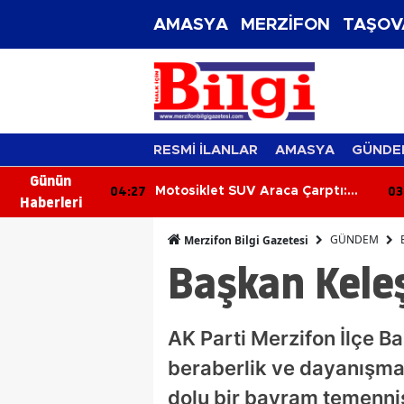
AMASYA
MERZİFON
TAŞOV
RESMİ İLANLAR
AMASYA
GÜNDE
Günün
04:27
03
kla Attı: 2'si
Motosiklet SUV Araca Çarptı:
Haberleri
Sürücü Yaralandı
GÜNDEM
Merzifon Bilgi Gazetesi
Başkan Keleş
AK Parti Merzifon İlçe B
beraberlik ve dayanışma 
dolu bir bayram temenni