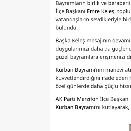
Bayramların birlik ve beraberl
İlçe Başkanı
Emre Keleş
, topl
vatandaşların sevdikleriyle bi
bulundu.
Başka Keleş mesajının devamın
duygularımızı daha da güçlendi
güzel bayramlara erişmenizi di
Kurban Bayramı
’nın manevi at
kuvvetlendirdiğini ifade ede
özel günlerde daha güçlü hisse
AK Parti
Merzifon
İlçe Başkan
Kurban Bayramı
’nı kutlayarak,