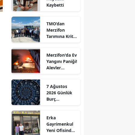
Kaybetti
Edirne
Elazığ
TMO’dan
Merzifon
Erzincan
Tarımına Kritik
Ziyaret!
Erzurum
Merzifon'da Ev
Eskişehir
Yangını Paniği!
Alevler
Gaziantep
Büyümeden
Kontrol Altına
Giresun
7 Ağustos
Alındı
2026 Günlük
Gümüşhane
Burç
Yorumları:
Hakkari
Aşkta
Erka
Sürprizler,
Hatay
Gayrimenkul
Parada Yeni
Yeni Ofisinde
Fırsatlar
Isparta