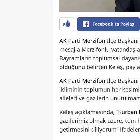
Facebook'ta Paylaş
AK Parti
Merzifon
İlçe Başkan
mesajla Merzifonlu vatandaşla
Bayramların toplumsal dayanış
olduğunu belirten Keleş, payl
AK Parti
Merzifon
İlçe Başkan
ikliminin toplumun her kesimini
aileleri ve gazilerin unutulmam
Keleş açıklamasında, “
Kurban 
gazilerimiz olmak üzere, tüm h
getirmesini diliyorum” ifadeler