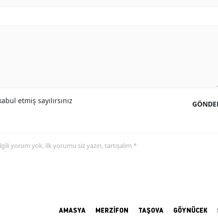
abul etmiş sayılırsınız
GÖNDE
 ilgili yorum yok, ilk yorumu siz yazın, tartışalım *
AMASYA
MERZİFON
TAŞOVA
GÖYNÜCEK