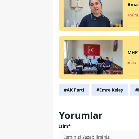
Amasy
#GÜN
MHP M
#SİYAS
#AK Parti
#Emre Keleş
#
Yorumlar
İsim*