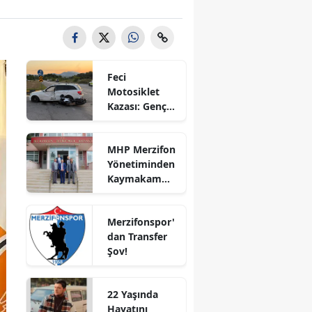
Bilecik
Bingöl
Bitlis
Feci
Motosiklet
Bolu
Kazası: Genç
Sürücü
Burdur
Hayatını
MHP Merzifon
Kaybetti
Bursa
Yönetiminden
Kaymakam
Çanakkale
Ahmet
Karaaslan'a
Çankırı
Merzifonspor'
Ziyaret
dan Transfer
Çorum
Şov!
Denizli
22 Yaşında
Diyarbakır
Hayatını