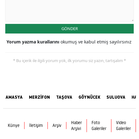
GÖNDER
Yorum yazma kurallarını
okumuş ve kabul etmiş sayılırsınız
* Bu içerik ile ilgili yorum yok, ilk yorumu siz yazın, tartışalım *
AMASYA
MERZİFON
TAŞOVA
GÖYNÜCEK
SULUOVA
HA
Haber
Foto
Video
Künye
İletişim
Arşiv
Arşivi
Galeriler
Galeriler