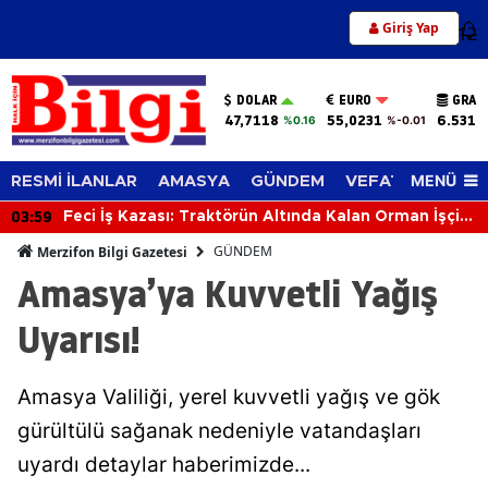
Giriş Yap
12
DOLAR
EURO
GRAM
47,7118
55,0231
6.531,
%0.16
%-0.01
MENÜ
RESMİ İLANLAR
AMASYA
GÜNDEM
VEFAT EDENLER
03:59
Feci İş Kazası: Traktörün Altında Kalan Orman İşçisi
Hayatını Kaybetti
GÜNDEM
Merzifon Bilgi Gazetesi
Amasya’ya Kuvvetli Yağış
Uyarısı!
Amasya Valiliği, yerel kuvvetli yağış ve gök
gürültülü sağanak nedeniyle vatandaşları
uyardı detaylar haberimizde...