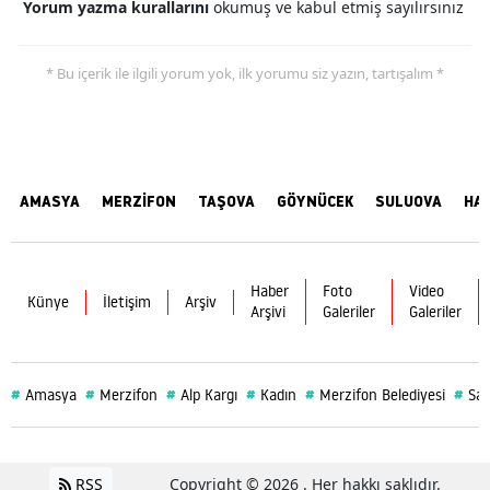
Yorum yazma kurallarını
okumuş ve kabul etmiş sayılırsınız
* Bu içerik ile ilgili yorum yok, ilk yorumu siz yazın, tartışalım *
AMASYA
MERZİFON
TAŞOVA
GÖYNÜCEK
SULUOVA
HA
Haber
Foto
Video
Künye
İletişim
Arşiv
Arşivi
Galeriler
Galeriler
#
#
#
#
#
#
Amasya
Merzifon
Alp Kargı
Kadın
Merzifon Belediyesi
Sağ
RSS
Copyright © 2026 . Her hakkı saklıdır.