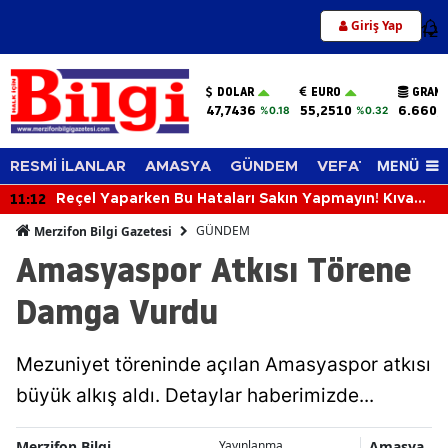
Giriş Yap
12
DOLAR
EURO
GRAM 
47,7436
55,2510
6.660,
%0.18
%0.32
MENÜ
RESMİ İLANLAR
AMASYA
GÜNDEM
VEFAT EDENLER
11:12
Reçel Yaparken Bu Hataları Sakın Yapmayın! Kıvamı
ve Lezzeti Tutturmanın Püf Noktaları
GÜNDEM
Merzifon Bilgi Gazetesi
Amasyaspor Atkısı Törene
Damga Vurdu
Mezuniyet töreninde açılan Amasyaspor atkısı
büyük alkış aldı. Detaylar haberimizde...
Merzifon Bilgi
Amasya
Yayınlanma