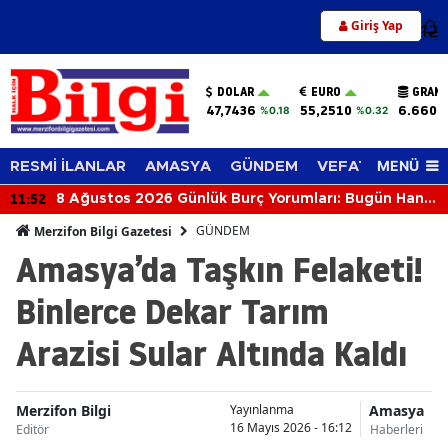
Giriş Yap
12
DOLAR
EURO
GRAM 
47,7436
55,2510
6.660,
%0.18
%0.32
MENÜ
RESMİ İLANLAR
AMASYA
GÜNDEM
VEFAT EDENLER
11:46
8 Ağustos 2026 Günlük Burç Yorumları: Bugün Hangi
Burcu Neler Bekliyor?
GÜNDEM
Merzifon Bilgi Gazetesi
Amasya’da Taşkın Felaketi!
Binlerce Dekar Tarım
Arazisi Sular Altında Kaldı
Merzifon Bilgi
Amasya
Yayınlanma
16 Mayıs 2026 - 16:12
Editör
Haberleri