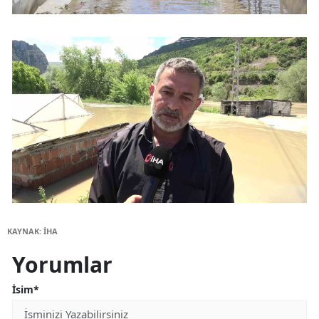
KAYNAK: İHA
Yorumlar
İsim*