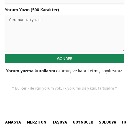
Yorum Yazın (500 Karakter)
GÖNDER
Yorum yazma kurallarını
okumuş ve kabul etmiş sayılırsınız
* Bu içerik ile ilgili yorum yok, ilk yorumu siz yazın, tartışalım *
AMASYA
MERZİFON
TAŞOVA
GÖYNÜCEK
SULUOVA
HA