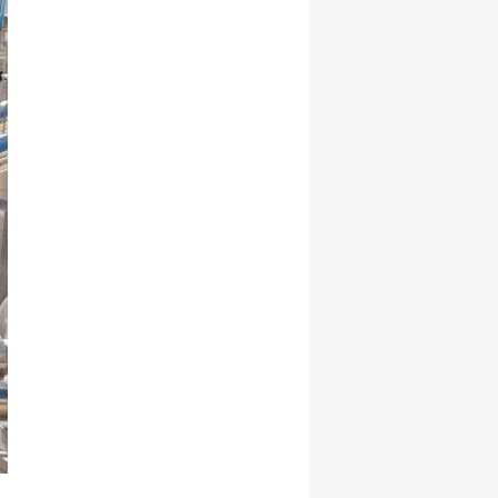
Samsun
Siirt
Sinop
Sivas
Tekirdağ
Tokat
Trabzon
Tunceli
Şanlıurfa
Uşak
Van