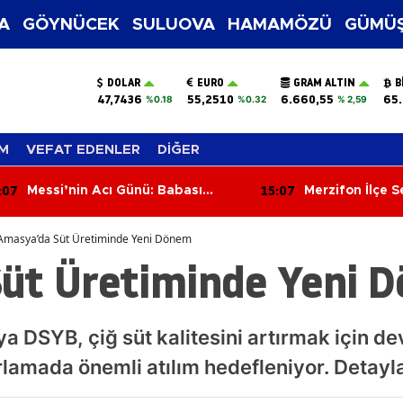
A
GÖYNÜCEK
SULUOVA
HAMAMÖZÜ
GÜMÜŞ
DOLAR
EURO
GRAM ALTIN
B
47,7436
55,2510
6.660,55
65.
%0.18
%0.32
% 2,59
M
VEFAT EDENLER
DİĞER
:07
14:28
Merzifon İlçe Seçim
İlker Seven Pa
Müdürlüğü'nde Devir Teslim!
Başlıyor! Merz
Osman Bıyık Göreve Başladı
Futbolcu Tara
Amasya’da Süt Üretiminde Yeni Dönem
üt Üretiminde Yeni 
DSYB, çiğ süt kalitesini artırmak için dev 
rlamada önemli atılım hedefleniyor. Detay