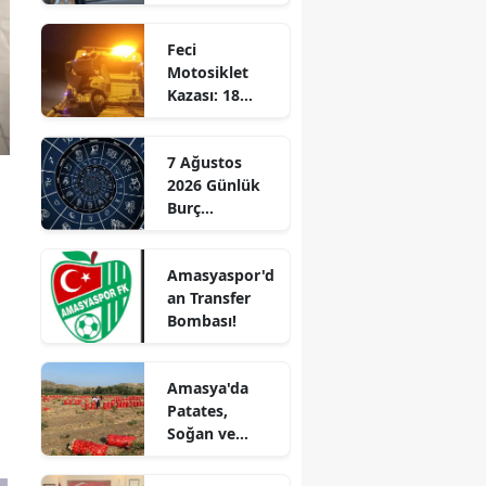
Hizmete
Edirne
Başladı!
Feci
“Gayrimenkul
Elazığ
Motosiklet
Almak İçin
Kazası: 18
Doğru Zaman”
Erzincan
Yaşındaki
Genç Hayatını
Erzurum
7 Ağustos
Kaybetti
2026 Günlük
Eskişehir
Burç
Yorumları:
Gaziantep
Aşkta
Amasyaspor'd
Sürprizler,
Giresun
an Transfer
Parada Yeni
Bombası!
Fırsatlar
Gümüşhane
Kapıda!
Hakkari
Amasya'da
Patates,
Hatay
Soğan ve
Cevizde İyi
Isparta
Tarım