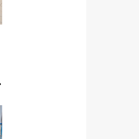
Malatya
Manisa
Kahramanmaraş
Mardin
Muğla
Muş
Nevşehir
Niğde
Ordu
Rize
Sakarya