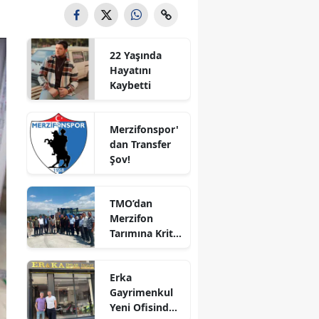
Bilecik
Bingöl
22 Yaşında
Hayatını
Bitlis
Kaybetti
Bolu
Merzifonspor'
Burdur
dan Transfer
Şov!
Bursa
Çanakkale
TMO’dan
Merzifon
Çankırı
Tarımına Kritik
Ziyaret!
Çorum
Erka
Denizli
Gayrimenkul
Yeni Ofisinde
Diyarbakır