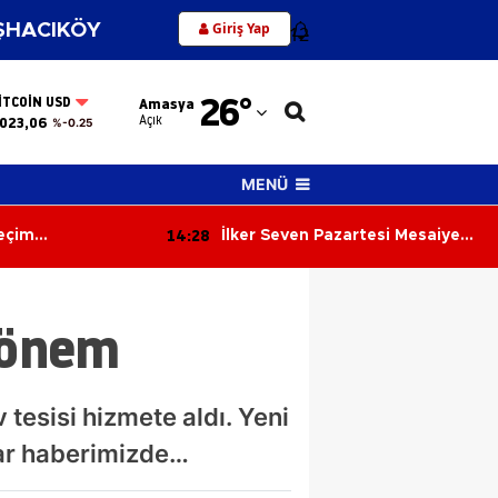
Giriş Yap
HACIKÖY
12
Adana
26
°
ITCOIN USD
Amasya
Adıyaman
Açık
023,06
%-0.25
Afyonkarahisar
MENÜ
Ağrı
13:49
zartesi Mesaiye
“Robotun Maaşına Zam Yapın!”
Amasya
ifonspor’da
Amasya’daki Olay Gündem Oldu
ması Başlayacak
Ankara
Dönem
Antalya
Artvin
tesisi hizmete aldı. Yeni
Aydın
lar haberimizde…
Balıkesir