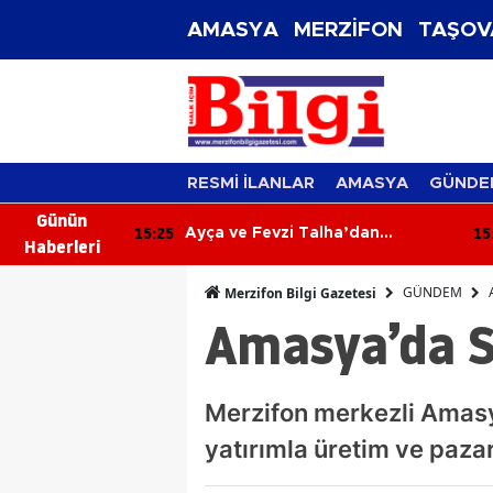
AMASYA
MERZİFON
TAŞOV
RESMİ İLANLAR
AMASYA
GÜNDE
Günün
15:07
15
a’dan
Messi’nin Acı Günü: Babası
Haberleri
uluklarına
Jorge Messi 68 Yaşında Hayatını
du
Kaybetti
GÜNDEM
Merzifon Bilgi Gazetesi
Amasya’da S
Merzifon merkezli Amasya 
yatırımla üretim ve paza