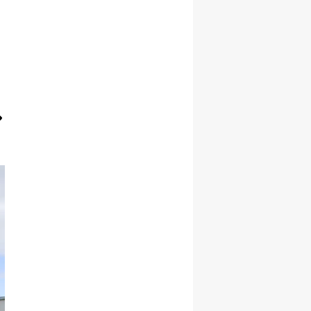
Yozgat
Zonguldak
Aksaray
Bayburt
Karaman
Kırıkkale
Batman
Şırnak
Bartın
Ardahan
Iğdır