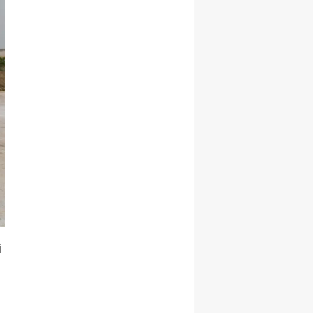
Yalova
Karabük
Kilis
Osmaniye
Düzce
i