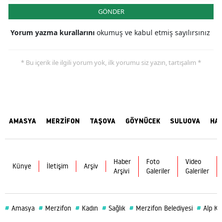
GÖNDER
Yorum yazma kurallarını
okumuş ve kabul etmiş sayılırsınız
* Bu içerik ile ilgili yorum yok, ilk yorumu siz yazın, tartışalım *
AMASYA
MERZİFON
TAŞOVA
GÖYNÜCEK
SULUOVA
HA
Haber
Foto
Video
Künye
İletişim
Arşiv
Arşivi
Galeriler
Galeriler
#
#
#
#
#
#
Amasya
Merzifon
Kadın
Sağlık
Merzifon Belediyesi
Alp Ka