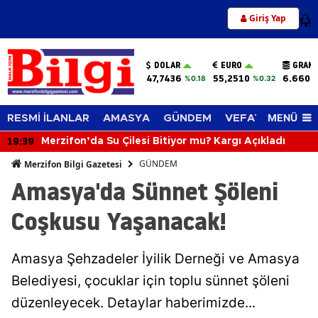
Giriş Yap
12
DOLAR
EURO
GRAM 
47,7436
55,2510
6.660,
%0.18
%0.32
MENÜ
RESMİ İLANLAR
AMASYA
GÜNDEM
VEFAT EDENLER
19:39
Merzifon’da Su Çilesi Bitiyor mu? Kargı Açıkladı
GÜNDEM
Merzifon Bilgi Gazetesi
Amasya'da Sünnet Şöleni
Coşkusu Yaşanacak!
Amasya Şehzadeler İyilik Derneği ve Amasya
Belediyesi, çocuklar için toplu sünnet şöleni
düzenleyecek. Detaylar haberimizde...