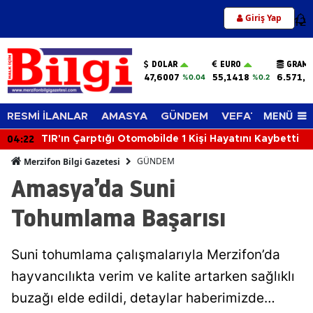
Giriş Yap
12
DOLAR
EURO
GRAM 
47,6007
55,1418
6.571,9
%0.04
%0.2
MENÜ
RESMİ İLANLAR
AMASYA
GÜNDEM
VEFAT EDENLER
04:22
TIR'ın Çarptığı Otomobilde 1 Kişi Hayatını Kaybetti
GÜNDEM
Merzifon Bilgi Gazetesi
Amasya’da Suni
Tohumlama Başarısı
Suni tohumlama çalışmalarıyla Merzifon’da
hayvancılıkta verim ve kalite artarken sağlıklı
buzağı elde edildi, detaylar haberimizde…