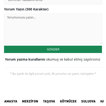
Yorum Yazın (500 Karakter)
GÖNDER
Yorum yazma kurallarını
okumuş ve kabul etmiş sayılırsınız
* Bu içerik ile ilgili yorum yok, ilk yorumu siz yazın, tartışalım *
AMASYA
MERZİFON
TAŞOVA
GÖYNÜCEK
SULUOVA
HA