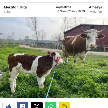
Merzifon Bilgi
Amasya
Yayınlanma
30 Nisan 2026 - 19:39
Editör
Merzifon