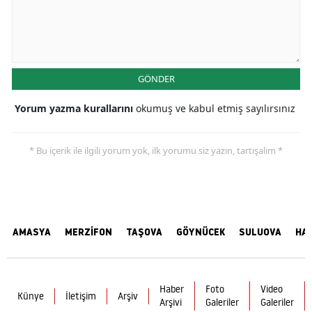
GÖNDER
Yorum yazma kurallarını
okumuş ve kabul etmiş sayılırsınız
* Bu içerik ile ilgili yorum yok, ilk yorumu siz yazın, tartışalım *
AMASYA
MERZİFON
TAŞOVA
GÖYNÜCEK
SULUOVA
HA
Haber
Foto
Video
Künye
İletişim
Arşiv
Arşivi
Galeriler
Galeriler