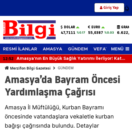
Giriş Yap
12
DOLAR
EURO
GRAM 
47,7111
55,0387
6.622,
%0.17
%0.03
MENÜ
RESMİ İLANLAR
AMASYA
GÜNDEM
VEFAT EDENLER
12:52
Amasya'nın En Büyük Sağlık Yatırımı İlerliyor! Kat
Planlaması Görüşüldü!
GÜNDEM
Merzifon Bilgi Gazetesi
Amasya’da Bayram Öncesi
Yardımlaşma Çağrısı
Amasya İl Müftülüğü, Kurban Bayramı
öncesinde vatandaşlara vekaletle kurban
bağışı çağrısında bulundu. Detaylar