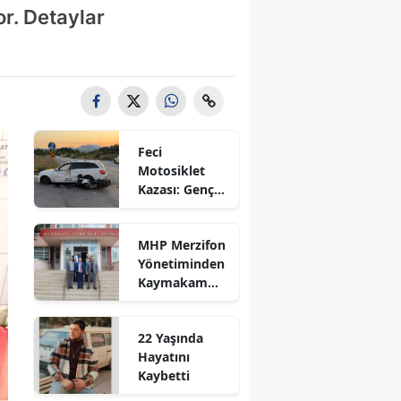
r. Detaylar
Bilecik
Bingöl
Bitlis
Bolu
Feci
Burdur
Motosiklet
Kazası: Genç
Bursa
Sürücü
Hayatını
Çanakkale
MHP Merzifon
Kaybetti
Yönetiminden
Çankırı
Kaymakam
Ahmet
Çorum
Karaaslan'a
22 Yaşında
Ziyaret
Denizli
Hayatını
Kaybetti
Diyarbakır