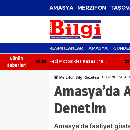
AMASYA
MERZİFON
TAŞOV
RESMİ İLANLAR
AMASYA
GÜNDE
Günün
23:54
23
ası: 18
Aşgın Yine Kendini Övdü,
Haberleri
atını
Manifest’e Kapıyı Kapattı!
GÜNDEM
Merzifon Bilgi Gazetesi
Amasya’da AB
Denetim
Amasya’da faaliyet göste