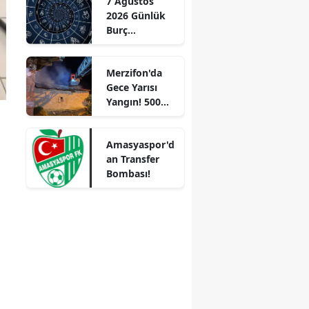
7 Ağustos
“Gayrimenkul
2026 Günlük
Almak İçin
Mersin
Burç
Doğru Zaman”
Yorumları:
İstanbul
Aşkta
Merzifon'da
Sürprizler,
İzmir
Gece Yarısı
Parada Yeni
Yangın! 500
Fırsatlar
Kars
Saman Balyası
Kapıda!
Kül Oldu
Kastamonu
Amasyaspor'd
an Transfer
Kayseri
Bombası!
Kırklareli
Kırşehir
Kocaeli
Konya
Kütahya