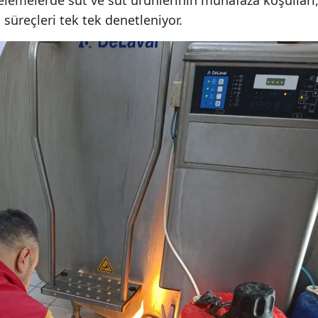
celemelerde süt ve süt ürünlerinin muhafaza koşulları
üreçleri tek tek denetleniyor.