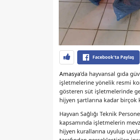
Facebook'ta Paylaş
Amasya
’da hayvansal gıda güv
işletmelerine yönelik resmi kont
gösteren süt işletmelerinde ge
hijyen şartlarına kadar birçok k
Hayvan Sağlığı Teknik Personel
kapsamında işletmelerin mevzu
hijyen kurallarına uyulup uyulm