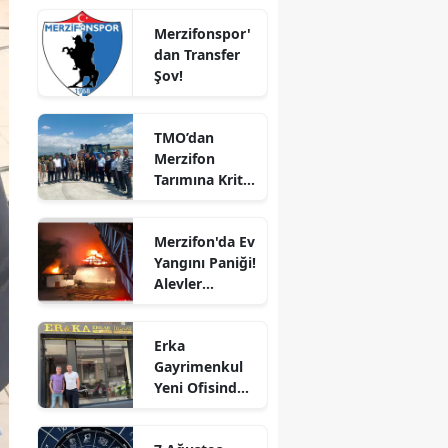
Edirne
Merzifonspor'
dan Transfer
Elazığ
Şov!
Erzincan
TMO’dan
Erzurum
Merzifon
Tarımına Kritik
Eskişehir
Ziyaret!
Gaziantep
Merzifon'da Ev
Yangını Paniği!
Giresun
Alevler
Büyümeden
Gümüşhane
Kontrol Altına
Erka
Alındı
Hakkari
Gayrimenkul
Yeni Ofisinde
Hatay
Hizmete
Başladı!
Isparta