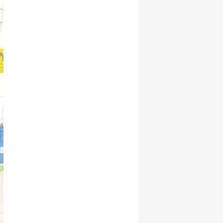
Yalova
Karabük
Kilis
Osmaniye
Düzce