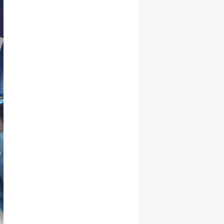
Samsun
Siirt
Sinop
Sivas
Tekirdağ
Tokat
Trabzon
Tunceli
Şanlıurfa
Uşak
Van