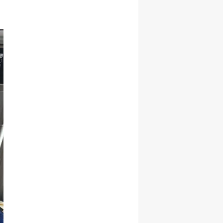
,
Malatya
Manisa
Kahramanmaraş
Mardin
Muğla
Muş
Nevşehir
Niğde
Ordu
Rize
Sakarya