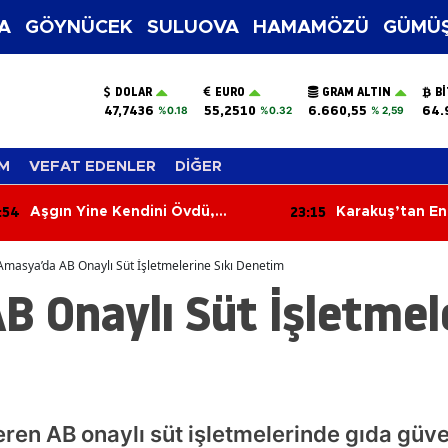
A
GÖYNÜCEK
SULUOVA
HAMAMÖZÜ
GÜMÜŞ
DOLAR
EURO
GRAM ALTIN
B
47,7436
55,2510
6.660,55
64.
%0.18
%0.32
% 2,59
M
VEFAT EDENLER
DİĞER
:15
22:36
Karakuş’tan Enflasyon Tepkisi:
Merzifon’un Kur
“Amasyalı Geçinemiyor, Üretici
Belli Oldu!
Zorlanıyor”
Amasya’da AB Onaylı Süt İşletmelerine Sıkı Denetim
 Onaylı Süt İşletmele
ren AB onaylı süt işletmelerinde gıda güven