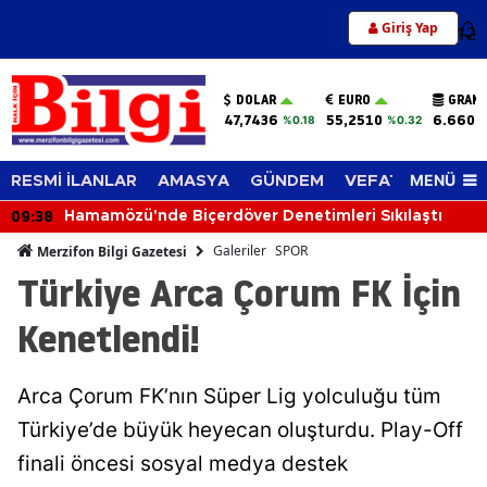
Giriş Yap
12
DOLAR
EURO
GRAM 
47,7436
55,2510
6.660,
%0.18
%0.32
MENÜ
RESMİ İLANLAR
AMASYA
GÜNDEM
VEFAT EDENLER
09:00
imleri Sıkılaştı
Göynücek'te KKKA Farkındalık 
Galeriler
SPOR
Merzifon Bilgi Gazetesi
Türkiye Arca Çorum FK İçin
Kenetlendi!
Arca Çorum FK’nın Süper Lig yolculuğu tüm
Türkiye’de büyük heyecan oluşturdu. Play-Off
finali öncesi sosyal medya destek