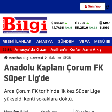
Giriş Yap
12
DOLAR
EURO
GRAM 
47,7436
55,2510
6.660,
%0.18
%0.32
MENÜ
RESMİ İLANLAR
AMASYA
GÜNDEM
VEFAT EDENLER
:54
22:
Amasya’da Otizmli Asilhan’ın Kur’an Azmi Alkış
Topladı!
Galeriler
SPOR
Merzifon Bilgi Gazetesi
Anadolu Kaplanı Çorum FK
Süper Lig'de
Arca Çorum FK tqrihinde ilk kez Süper Lige
yükseldi kenti sokaklara döktü.
Merzifon Bilgi
Yayınlanma
Güncellenme