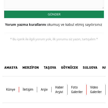
GÖNDER
Yorum yazma kurallarını
okumuş ve kabul etmiş sayılırsınız
* Bu içerik ile ilgili yorum yok, ilk yorumu siz yazın, tartışalım *
AMASYA
MERZİFON
TAŞOVA
GÖYNÜCEK
SULUOVA
HA
Haber
Foto
Video
Künye
İletişim
Arşiv
Arşivi
Galeriler
Galeriler