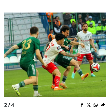
4
2 /