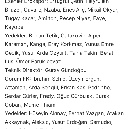
Esenler Erokspor: Ertuğrul Çetin, Hayrullah
Bilazer, Cavare, Nzaba, Enes Alıç, Mikail Okyar,
Tugay Kacar, Amilton, Recep Niyaz, Faye,
Kayode
Yedekler: Birkan Tetik, Catakovic, Alper
Karaman, Kanga, Eray Korkmaz, Yunus Emre
Gedik, Yusuf Arda Özyurt, Talha Tekin, Berat
Luş, Ömer Faruk beyaz
Teknik Direktör: Güray Gündoğdu
Çorum FK: İbrahim Sehic, Üzeyir Ergün,
Attamah, Arda Şengül, Erkan Kaş, Pedrinho,
Serdar Gürler, Fredy, Oğuz Gürbulak, Burak
Çoban, Mame Thiam
Yedekler: Hüseyin Akınay, Ferhat Yazgan, Atakan
Akkaynak, Aleksic, Yusuf Erdoğan, Samudıo,