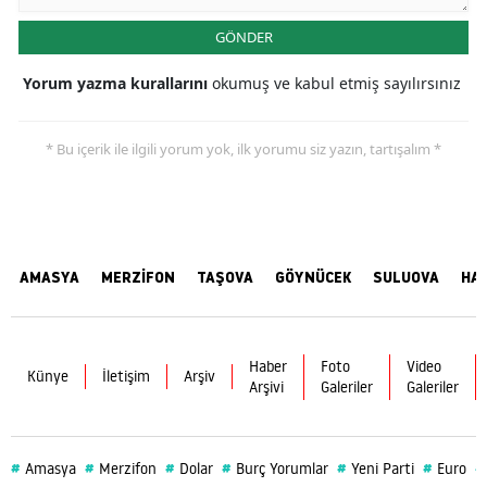
GÖNDER
Yorum yazma kurallarını
okumuş ve kabul etmiş sayılırsınız
* Bu içerik ile ilgili yorum yok, ilk yorumu siz yazın, tartışalım *
AMASYA
MERZİFON
TAŞOVA
GÖYNÜCEK
SULUOVA
HA
Haber
Foto
Video
Künye
İletişim
Arşiv
Arşivi
Galeriler
Galeriler
#
#
#
#
#
#
#
Amasya
Merzifon
Dolar
Burç Yorumlar
Yeni Parti
Euro