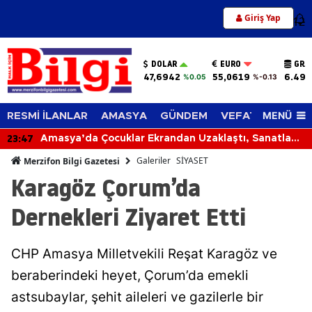
Giriş Yap
12
DOLAR
EURO
GRA
47,6942
55,0619
6.494
%0.05
%-0.13
MENÜ
RESMİ İLANLAR
AMASYA
GÜNDEM
VEFAT EDENLER
23:08
Merzifon OSB'de Gelecek Konuşuldu
Galeriler
SİYASET
Merzifon Bilgi Gazetesi
Karagöz Çorum’da
Dernekleri Ziyaret Etti
CHP Amasya Milletvekili Reşat Karagöz ve
beraberindeki heyet, Çorum’da emekli
astsubaylar, şehit aileleri ve gazilerle bir