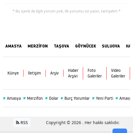
* Bu içerik ile ilgili yorum yok, ilk yorumu siz yazın, tartışalım *
AMASYA
MERZİFON
TAŞOVA
GÖYNÜCEK
SULUOVA
HA
Haber
Foto
Video
Künye
İletişim
Arşiv
Arşivi
Galeriler
Galeriler
#
#
#
#
#
#
Amasya
Merzifon
Dolar
Burç Yorumlar
Yeni Parti
Amasya
RSS
Copyright © 2026 . Her hakkı saklıdır.