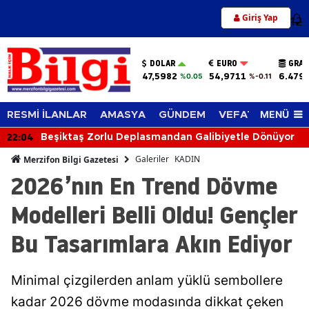
Giriş Yap
12
DOLAR
EURO
GRAM
47,5982
54,9711
6.479
%0.05
%-0.11
MENÜ
RESMİ İLANLAR
AMASYA
GÜNDEM
VEFAT EDENLER
21:50
biyetle Dönüyor
Amasya Üniversitesi'nde Teknoloji
Galeriler
KADIN
Merzifon Bilgi Gazetesi
2026’nın En Trend Dövme
Modelleri Belli Oldu! Gençler
Bu Tasarımlara Akın Ediyor
Minimal çizgilerden anlam yüklü sembollere
kadar 2026 dövme modasında dikkat çeken