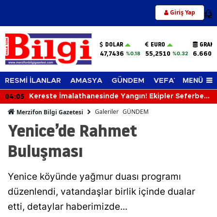
Giriş Yap
12
DOLAR
EURO
GRAM 
47,7436
55,2510
6.660,
%0.18
%0.32
MENÜ
RESMİ İLANLAR
AMASYA
GÜNDEM
VEFAT EDENLER
04:05
Kereste İmalathanesinde Yangın! Ekipler Seferber
Oldu
Galeriler
GÜNDEM
Merzifon Bilgi Gazetesi
Yenice’de Rahmet
Buluşması
Yenice köyünde yağmur duası programı
düzenlendi, vatandaşlar birlik içinde dualar
etti, detaylar haberimizde...