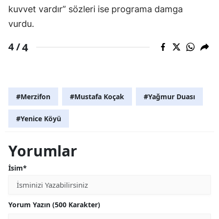
kuvvet vardır” sözleri ise programa damga
vurdu.
4
4 /
#Merzifon
#Mustafa Koçak
#Yağmur Duası
#Yenice Köyü
Yorumlar
İsim*
Yorum Yazın (500 Karakter)