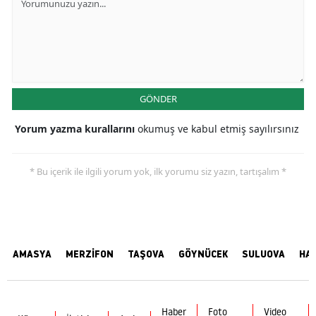
GÖNDER
Yorum yazma kurallarını
okumuş ve kabul etmiş sayılırsınız
* Bu içerik ile ilgili yorum yok, ilk yorumu siz yazın, tartışalım *
AMASYA
MERZİFON
TAŞOVA
GÖYNÜCEK
SULUOVA
HA
Haber
Foto
Video