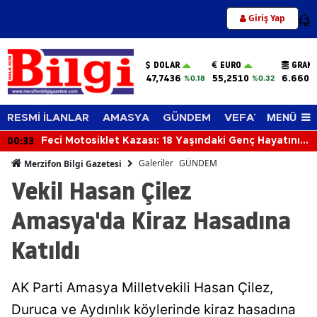
Giriş Yap
12
DOLAR
EURO
GRAM 
47,7436
55,2510
6.660,
%0.18
%0.32
MENÜ
RESMİ İLANLAR
AMASYA
GÜNDEM
VEFAT EDENLER
00:33
Feci Motosiklet Kazası: 18 Yaşındaki Genç Hayatını
Kaybetti
Galeriler
GÜNDEM
Merzifon Bilgi Gazetesi
Vekil Hasan Çilez
Amasya'da Kiraz Hasadına
Katıldı
AK Parti Amasya Milletvekili Hasan Çilez,
Duruca ve Aydınlık köylerinde kiraz hasadına