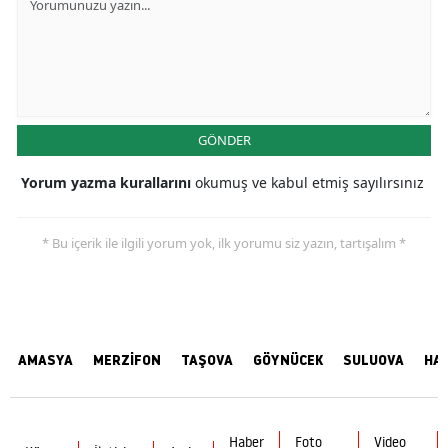
GÖNDER
Yorum yazma kurallarını
okumuş ve kabul etmiş sayılırsınız
* Bu içerik ile ilgili yorum yok, ilk yorumu siz yazın, tartışalım *
AMASYA
MERZİFON
TAŞOVA
GÖYNÜCEK
SULUOVA
HA
Haber
Foto
Video