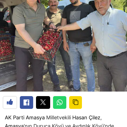
AK Parti
Amasya
Milletvekili
Hasan Çilez
,
Amasya
’nın Duruca Köyü ve Aydınlık Köyü’nde