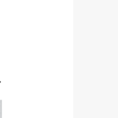
Malatya
Manisa
Kahramanmaraş
Mardin
Muğla
Muş
Nevşehir
Niğde
Ordu
Rize
Sakarya