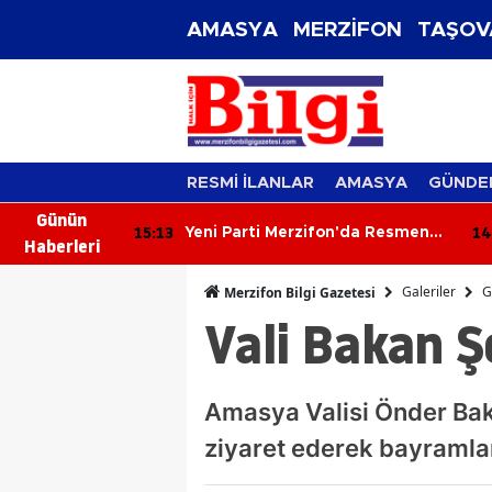
AMASYA
MERZİFON
TAŞOV
RESMİ İLANLAR
AMASYA
GÜNDE
Günün
14:41
14
n'da Resmen
Amasya'da Küpelemede Rekor
Haberleri
a'dan İlk
Rakam: 29 Bin 888!
Galeriler
G
Merzifon Bilgi Gazetesi
Vali Bakan Ş
Amasya Valisi Önder Baka
ziyaret ederek bayramlar