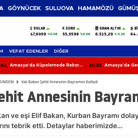
A
GÖYNÜCEK
SULUOVA
HAMAMÖZÜ
GÜMÜŞ
DOLAR
EURO
GRAM ALTIN
B
47,6009
55,0598
6.515,29
64.
%0.06
%0.08
% 0,30
M
VEFAT EDENLER
DİĞER
:02
13:23
Amasya'da Genç Çiftçi 150 Bin
Amasya ASKF’d
Liralık Patatesi Ücretsiz Dağıttı!
Vefa Ziyareti
ÜNDEM
Vali Bakan Şehit Annesinin Bayramını Kutladı
ehit Annesinin Bayram
n ve eşi Elif Bakan, Kurban Bayramı dolayıs
ını tebrik etti. Detaylar haberimizde…