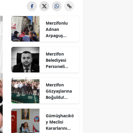
Bilecik
Bingöl
Merzifonlu
Adnan
Bitlis
Arpaguş
Çorum'da Feci
Bolu
Kazada
Merzifon
Hayatını
Burdur
Belediyesi
Kaybetti
Personeli
Bursa
Sercan
Nevcanoğlu
Çanakkale
Merzifon
Hayatını
Gözyaşlarına
Kaybetti
Çankırı
Boğuldu!
Sercan
Çorum
Nevcanoğlu
Gümüşhacıkö
Son
Denizli
y Meclisi
Yolculuğuna
Kararlarını
Diyarbakır
Uğurlandı