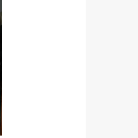
Yalova
Karabük
Kilis
Osmaniye
Düzce