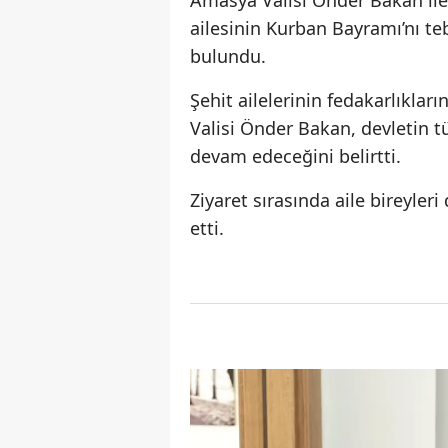
Amasya Valisi Önder Bakan ile 
ailesinin Kurban Bayramı’nı te
bulundu.
Şehit ailelerinin fedakarlıkla
Valisi Önder Bakan, devletin t
devam edeceğini belirtti.
Ziyaret sırasında aile bireyle
etti.