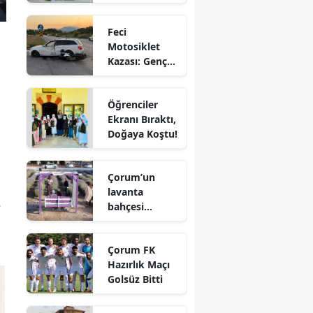
Aldı
Edirne
Feci
Elazığ
Motosiklet
Kazası: Genç
Erzincan
Sürücü
Hayatını
Erzurum
Öğrenciler
Kaybetti
Ekranı Bıraktı,
Eskişehir
Doğaya Koştu!
Gaziantep
Çorum’un
Giresun
lavanta
e
bahçesi
Gümüşhane
vatandaşların
gözdesi oldu
Hakkari
Çorum FK
Hazırlık Maçı
Hatay
Golsüz Bitti
Isparta