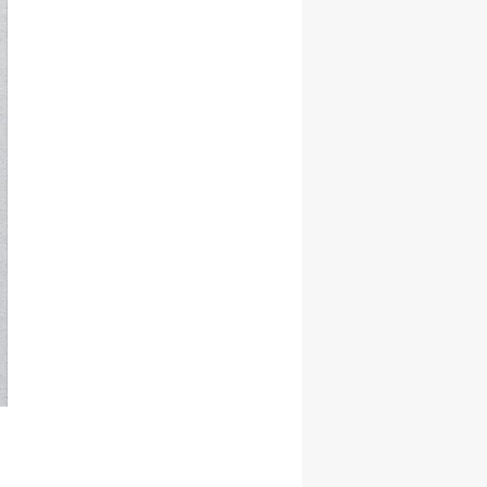
Samsun
Siirt
Sinop
Sivas
Tekirdağ
Tokat
Trabzon
Tunceli
Şanlıurfa
Uşak
Van