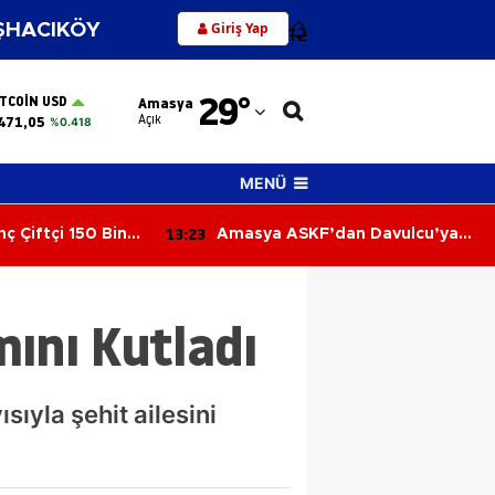
Giriş Yap
HACIKÖY
12
Adana
29
°
ITCOIN USD
Amasya
Adıyaman
Açık
471,05
%0.418
Afyonkarahisar
MENÜ
Ağrı
12:44
an Davulcu’ya
MHP Merzifon Yönetiminden
Amasya
Kaymakam Ahmet Karaaslan'a
Ziyaret
Ankara
ını Kutladı
Antalya
Artvin
ıyla şehit ailesini
Aydın
Balıkesir