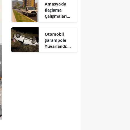
Amasya’da
Mersin
İlaçlama
Çalışmaları
İstanbul
Aralıksız
Sürüyor
İzmir
Otomobil
Şarampole
Kars
Yuvarlandı:
Sürücü
Kastamonu
Yaralandı
Kayseri
Kırklareli
Kırşehir
Kocaeli
Konya
Kütahya