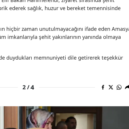
Elif Bakan Hanımefendi, ziyaret sırasında şehit
brik ederek sağlık, huzur ve bereket temennisinde
rının hiçbir zaman unutulmayacağını ifade eden Amasy
üm imkanlarıyla şehit yakınlarının yanında olmaya
ri de duydukları memnuniyeti dile getirerek teşekkür
4
2 /