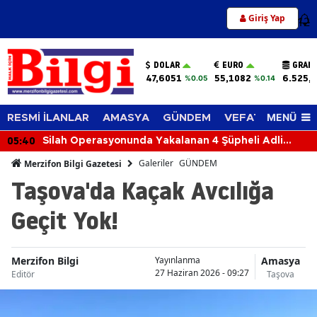
Giriş Yap
12
DOLAR
EURO
GRAM 
47,6051
55,1082
6.525,
%0.05
%0.14
MENÜ
RESMİ İLANLAR
AMASYA
GÜNDEM
VEFAT EDENLER
05:40
Silah Operasyonunda Yakalanan 4 Şüpheli Adli
Kontrolle Serbest Bırakıldı
Galeriler
GÜNDEM
Merzifon Bilgi Gazetesi
Taşova'da Kaçak Avcılığa
Geçit Yok!
Merzifon Bilgi
Amasya
Yayınlanma
27 Haziran 2026 - 09:27
Editör
Taşova