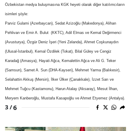
Özbekistan medya buluşmasına KGK heyeti olarak diğer katılımcıların
isimleri şöyle:
Parviz Gulami (Azerbaycan), Sedat Azizoğlu (Makedonya), Alihan
Pehlivan ve Emir A. Bulut
(KKTC), Adil Elmas ve Kemal Değirmenci
(Avusturya), Özgür Deniz İşeri (Yeni Zelanda), Ahmet Coşkunaydın
(Ulusal-İstanbul), Kemal Özdilek (Tokat), Bilal Güley ve Cengiz
Karadağ (Amasya), Hayati Ağca, Kemalettin Ağca ve Ali G. Teker
(Samsun), Samet A. Sun (DHA-Kayseri), Mehmet Yarma (Balıkesir),
Selahattin Akkuş (Mersin), İlker Ülker (Çanakkale), İzzet Sarı ve
Mehmet Tuğcu (Kastamonu), Harun Atalay (Aksaray), Mesut İlhan,
Meryem Kanberoğlu, Mustafa Kasapoğlu ve Ahmet Etyemez (Antalya).
6
3 /