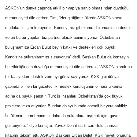
ASKON’un dünya çapında etkili bir yapıya sahip olmasından duyduğu
memnuniyeti dile getiren Dim, “Her gittiğimiz ülkede ASKON varsa
mutlaka iletişim kuruyoruz. Konseyimiz gibi kamu diplomasisine destek
veren bu tür yapıları biz partner olarak benimsiyoruz. Özbekistan
buluşmamıza Ercan Bulut beyin katkı ve destekleri çok büyük.
Kendisine şükranlarımızı sunuyorum” dedi. Başkan Bulut da konseyin
bu etkinliğinden duyduğu memnuniyeti dile getirerek, “ASKON olarak bu
tür faaliyetlere destek vermeyi görev sayıyoruz. KGK gibi dünya
çapında bilinen bir gazetecilik meslek kuruluşunun olması ülkemiz
adına da büyük şanstır. Türk iş insanları Özbekistan’da çok büyük
projelere imza atıyorlar. Bundan dolayı burada önemli bir yere sahibiz.
İki ülkenin ticaret hacmini daha da yukarılara taşımak içim gayret
gösteriyoruz” diye konuştu. Yavuz Donat da Ercan Bulut’a imzalı
kitabını takdim etti. ASKON Başkanı Ercan Bulut, KGK heyeti onuruna