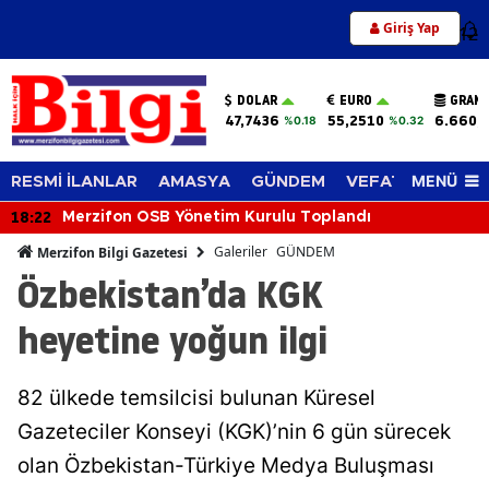
Giriş Yap
12
DOLAR
EURO
GRAM 
47,7436
55,2510
6.660,
%0.18
%0.32
MENÜ
RESMİ İLANLAR
AMASYA
GÜNDEM
VEFAT EDENLER
18:02
Kurulu Toplandı
Merzifonspor’da Şok İ
Görevi Bıraktı
Galeriler
GÜNDEM
Merzifon Bilgi Gazetesi
Özbekistan’da KGK
heyetine yoğun ilgi
82 ülkede temsilcisi bulunan Küresel
Gazeteciler Konseyi (KGK)’nin 6 gün sürecek
olan Özbekistan-Türkiye Medya Buluşması