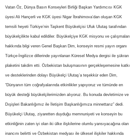
Vatan Öz, Dünya Basın Konseyleri Birliği Başkan Yardımcısı KGK
üyesi Ali Hançerli ve KGK üyesi Nigar İbrahimova’dan oluşan KGK
temsili heyeti Türkiye’nin Taşkent Büyükelçisi Ufuk Ulutaş tarafından
büyükelçilikte kabul edildiler. Büyükelçiye KGK misyonu ve çalışmaları
hakkında bilgi veren Genel Başkan Dim, konseyin resmi yayın organı
Türkçe-İngilizce dillerinde yayınlanan Küresel Medya dergisi ile şükran
plaketini takdim etti. Özbekistan buluşmasının gerçekleşemesine katkı
ve desteklerinden dolayı Büyükelçi Ulutaş’a teşekkür eden Dim,
“Dünyanın tüm coğrafyalarında etkinlikler yapıyoruz ve tümünde en
büyük desteği büyükelçilerimizden alıyoruz. Bu konuda devletimize ve
Dışişleri Bakanlığımız ile İletişim Başkanlığımıza minnettarız” dedi.
Büyükelçi Ulutaş, ziyaretten duyduğu memnuniyeti ve konseyin bu
etkinliğinin zaten iyi olan iki ülke ilişkilerine olumlu yansıyacağına olan
inancını belirtti ve Özbekistan medyası ile ülkesel ilişkiler hakkında