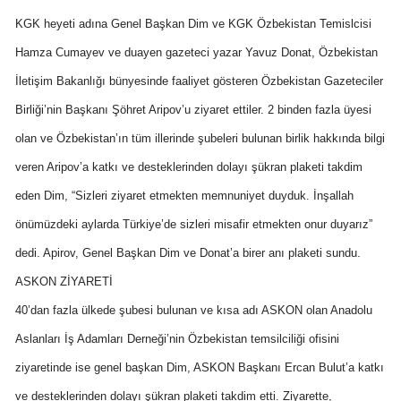
KGK heyeti adına Genel Başkan Dim ve KGK Özbekistan Temislcisi
Hamza Cumayev ve duayen gazeteci yazar Yavuz Donat, Özbekistan
İletişim Bakanlığı bünyesinde faaliyet gösteren Özbekistan Gazeteciler
Birliği’nin Başkanı Şöhret Aripov’u ziyaret ettiler. 2 binden fazla üyesi
olan ve Özbekistan’ın tüm illerinde şubeleri bulunan birlik hakkında bilgi
veren Aripov’a katkı ve desteklerinden dolayı şükran plaketi takdim
eden Dim, “Sizleri ziyaret etmekten memnuniyet duyduk. İnşallah
önümüzdeki aylarda Türkiye’de sizleri misafir etmekten onur duyarız”
dedi. Apirov, Genel Başkan Dim ve Donat’a birer anı plaketi sundu.
ASKON ZİYARETİ
40’dan fazla ülkede şubesi bulunan ve kısa adı ASKON olan Anadolu
Aslanları İş Adamları Derneği’nin Özbekistan temsilciliği ofisini
ziyaretinde ise genel başkan Dim, ASKON Başkanı Ercan Bulut’a katkı
ve desteklerinden dolayı şükran plaketi takdim etti. Ziyarette,