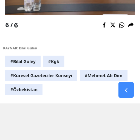
6
6 /
KAYNAK: Bilal Güley
#Bilal Güley
#Kgk
#Küresel Gazeteciler Konseyi
#Mehmet Ali Dim
#Özbekistan
Yorumlar
İsim*