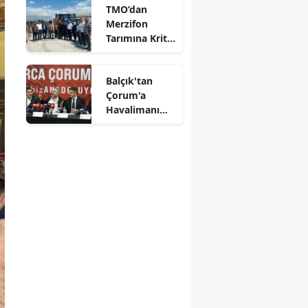
TMO’dan
Alındı
Mersin
Merzifon
Tarımına Kritik
İstanbul
Ziyaret!
İzmir
Balçık'tan
Çorum'a
Kars
Havalimanı
Müjdesi:
Kastamonu
"Çalışmalara
Başladık"
Kayseri
Kırklareli
Kırşehir
Kocaeli
Konya
Kütahya