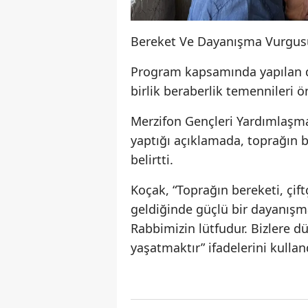
Bereket Ve Dayanışma Vurgus
Program kapsamında yapılan d
birlik beraberlik temennileri ön
Merzifon Gençleri Yardımlaşm
yaptığı açıklamada, toprağın b
belirtti.
Koçak, “Toprağın bereketi, çiftç
geldiğinde güçlü bir dayanışm
Rabbimizin lütfudur. Bizlere dü
yaşatmaktır” ifadelerini kullan