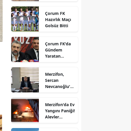
vatandaşların
Edirne
gözdesi oldu
Çorum FK
Elazığ
Hazırlık Maçı
Golsüz Bitti
Erzincan
Erzurum
Çorum FK'da
Gündem
Eskişehir
Yaratan
Açıklamalar
Gaziantep
Merzifon,
Giresun
Sercan
Nevcanoğlu'n
Gümüşhane
u Son
Yolculuğuna
Hakkari
Merzifon'da Ev
Uğurluyor
Yangını Paniği!
Hatay
Alevler
Büyümeden
Isparta
Kontrol Altına