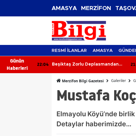
AMASYA
MERZİFON
TAŞOV
RESMİ İLANLAR
AMASYA
GÜNDE
Günün
04
21:50
Beşiktaş Zorlu Deplasmandan
Amasya Üniversi
Haberleri
Galibiyetle Dönüyor
Teknoloji Heyeca
Galeriler
G
Merzifon Bilgi Gazetesi
Mustafa Koç
Elmayolu Köyü’nde birlik
Detaylar haberimizde…