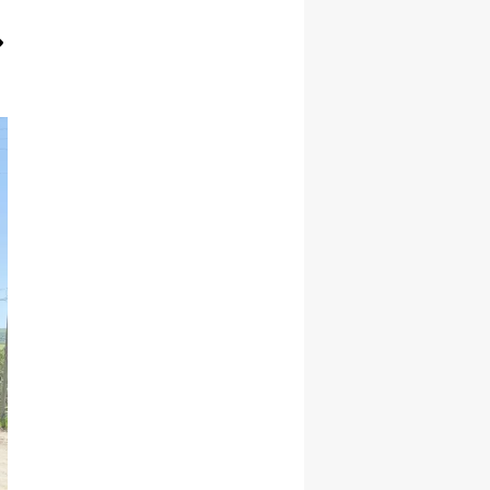
Yalova
Karabük
Kilis
Osmaniye
Düzce