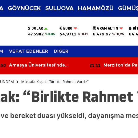
A
GÖYNÜCEK
SULUOVA
HAMAMÖZÜ
GÜMÜŞ
DOLAR
EURO
GRAM ALTIN
BI
47,5982
54,9711
6.479,97
64.4
%0.05
%-0.11
% -0,25
M
VEFAT EDENLER
DİĞER
21:11
tesi'nde
Merzifon’da Patates Üretimine
nı
Sıkı Denetim
ÜNDEM
Mustafa Koçak: “Birlikte Rahmet Vardır”
ak: “Birlikte Rahmet 
 ve bereket duası yükseldi, dayanışma mesa