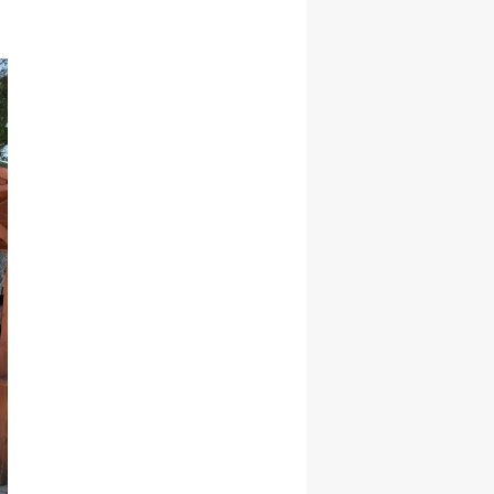
Samsun
Siirt
Sinop
Sivas
Tekirdağ
Tokat
Trabzon
Tunceli
Şanlıurfa
Uşak
Van