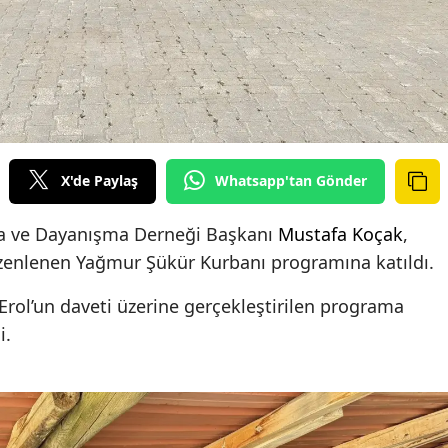
X'de Paylaş
Whatsapp'tan Gönder
a ve Dayanışma Derneği Başkanı
Mustafa Koçak
,
enlenen Yağmur Şükür Kurbanı programına katıldı.
ol’un daveti üzerine gerçekleştirilen programa
i.