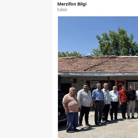
Merzifon Bilgi
Editör