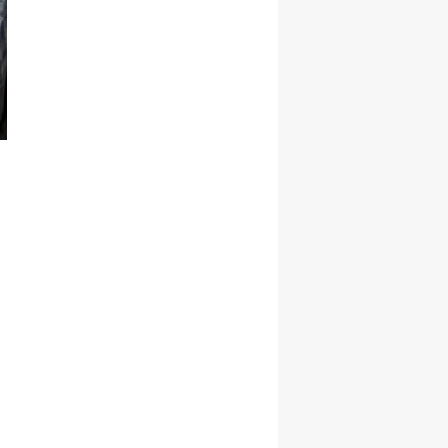
Yozgat
Zonguldak
Aksaray
Bayburt
Karaman
Kırıkkale
Batman
Şırnak
Bartın
Ardahan
Iğdır