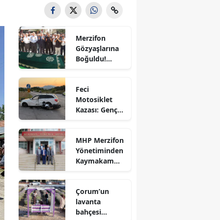
Bilecik
Bingöl
Merzifon
Gözyaşlarına
Bitlis
Boğuldu!
Sercan
Bolu
Nevcanoğlu
Feci
Son
Burdur
Motosiklet
Yolculuğuna
Kazası: Genç
Uğurlandı
Bursa
Sürücü
Hayatını
Çanakkale
MHP Merzifon
Kaybetti
Yönetiminden
Çankırı
Kaymakam
Ahmet
Çorum
Karaaslan'a
Çorum’un
Ziyaret
Denizli
lavanta
bahçesi
Diyarbakır