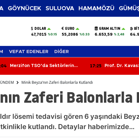
A
GÖYNÜCEK
SULUOVA
HAMAMÖZÜ
GÜMÜŞ
DOLAR
EURO
GRAM ALTIN
BI
47,7015
55,2086
6.653,59
64.
%0.15
%0.33
% 2,48
M
VEFAT EDENLER
DİĞER
:04
17:25
Merzifon TSO’da Sektörlerin
Prof. Dr. Kavas
Sorunları Masaya Yatırıldı
Muharebesi An
tapusudur"
ÜNDEM
Minik Beyza’nın Zaferi Balonlarla Kutlandı
nın Zaferi Balonlarla
ldır lösemi tedavisi gören 6 yaşındaki Beyz
kinlikle kutlandı. Detaylar haberimizde…