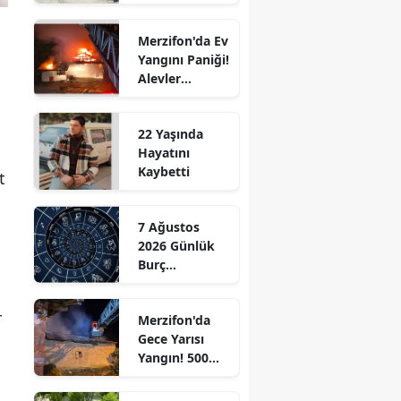
Ziyaret!
Edirne
Merzifon'da Ev
Elazığ
Yangını Paniği!
Alevler
Erzincan
Büyümeden
Kontrol Altına
Erzurum
22 Yaşında
Alındı
Hayatını
Eskişehir
Kaybetti
t
Gaziantep
7 Ağustos
Giresun
2026 Günlük
Burç
Gümüşhane
Yorumları:
Aşkta
Hakkari
r
Merzifon'da
Sürprizler,
Gece Yarısı
Parada Yeni
Hatay
Yangın! 500
Fırsatlar
Saman Balyası
Kapıda!
Isparta
Kül Oldu