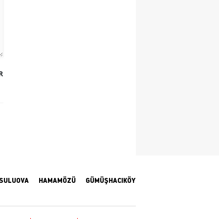
Yalova
Karabük
Kilis
R
Osmaniye
Düzce
SULUOVA
HAMAMÖZÜ
GÜMÜŞHACIKÖY