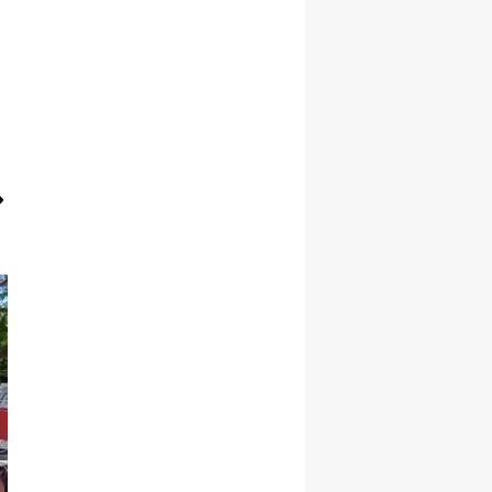
Malatya
Manisa
Kahramanmaraş
Mardin
Muğla
Muş
Nevşehir
Niğde
Ordu
Rize
Sakarya