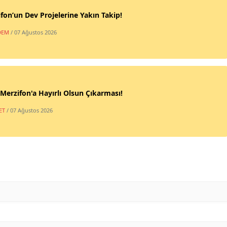
fon’un Dev Projelerine Yakın Takip!
DEM
/ 07 Ağustos 2026
erzifon'a Hayırlı Olsun Çıkarması!
ET
/ 07 Ağustos 2026