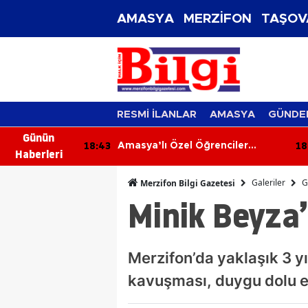
AMASYA
MERZİFON
TAŞOV
RESMİ İLANLAR
AMASYA
GÜNDE
Günün
18:43
18
ırlı Olsun
Amasya’lı Özel Öğrenciler
Haberleri
Çorum’u Keşfetti!
Galeriler
G
Merzifon Bilgi Gazetesi
Minik Beyza’
Merzifon’da yaklaşık 3 yı
kavuşması, duygu dolu et