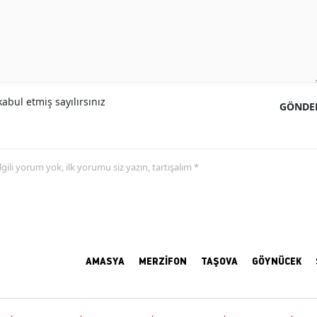
abul etmiş sayılırsınız
GÖNDE
 ilgili yorum yok, ilk yorumu siz yazın, tartışalım *
AMASYA
MERZİFON
TAŞOVA
GÖYNÜCEK