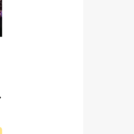
Samsun
Siirt
Sinop
Sivas
Tekirdağ
Tokat
Trabzon
Tunceli
Şanlıurfa
Uşak
Van