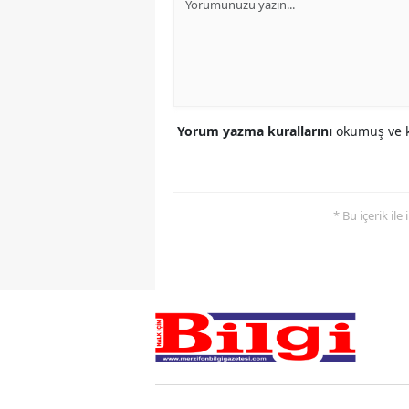
Yorum yazma kurallarını
okumuş ve k
* Bu içerik ile