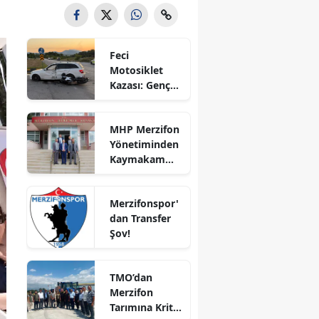
Bilecik
Bingöl
Feci
Motosiklet
Bitlis
Kazası: Genç
Sürücü
Bolu
Hayatını
MHP Merzifon
Kaybetti
Burdur
Yönetiminden
Kaymakam
Bursa
Ahmet
Karaaslan'a
Çanakkale
Merzifonspor'
Ziyaret
dan Transfer
Çankırı
Şov!
Çorum
TMO’dan
Denizli
Merzifon
Tarımına Kritik
Diyarbakır