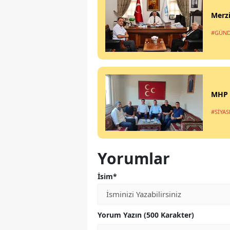
Merzi
#GÜN
MHP M
#SİYAS
Yorumlar
İsim*
Yorum Yazın (500 Karakter)