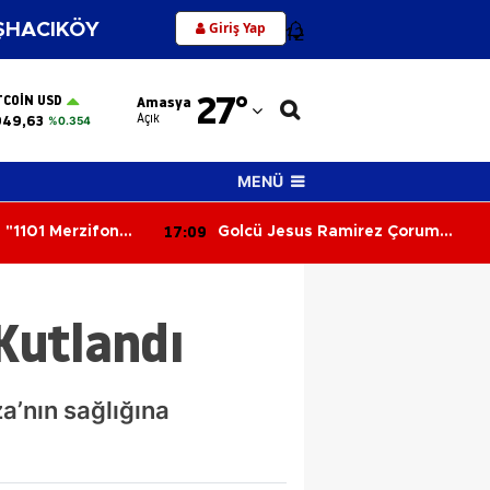
Giriş Yap
HACIKÖY
12
Adana
27
°
TCOIN USD
Amasya
Adıyaman
Açık
949,63
%0.354
Afyonkarahisar
MENÜ
Ağrı
17:09
: "1101 Merzifon
Golcü Jesus Ramirez Çorum
Amasya
adolu’nun
FK’da! Transferde Mutlu Son
Ankara
 Kutlandı
Antalya
Artvin
a’nın sağlığına
Aydın
Balıkesir