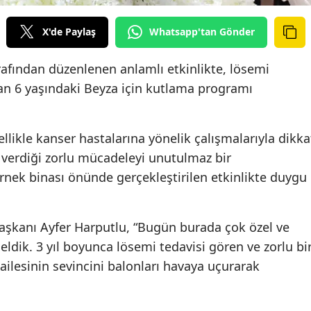
X'de Paylaş
Whatsapp'tan Gönder
rafından düzenlenen anlamlı etkinlikte, lösemi
an 6 yaşındaki Beyza için kutlama programı
ikle kanser hastalarına yönelik çalışmalarıyla dikka
 verdiği zorlu mücadeleyi unutulmaz bir
rnek binası önünde gerçekleştirilen etkinlikte duygu
kanı Ayfer Harputlu, “Bugün burada çok özel ve
eldik. 3 yıl boyunca lösemi tedavisi gören ve zorlu bi
ailesinin sevincini balonları havaya uçurarak