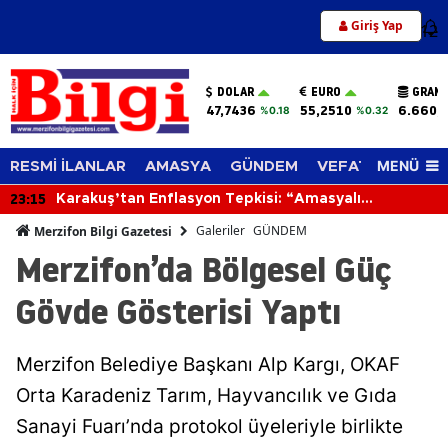
Giriş Yap
12
DOLAR
EURO
GRAM 
47,7436
55,2510
6.660,
%0.18
%0.32
MENÜ
RESMİ İLANLAR
AMASYA
GÜNDEM
VEFAT EDENLER
22:36
Merzifon’un Kur’an Bülbülleri Belli Oldu!
Galeriler
GÜNDEM
Merzifon Bilgi Gazetesi
Merzifon’da Bölgesel Güç
Gövde Gösterisi Yaptı
Merzifon Belediye Başkanı Alp Kargı, OKAF
Orta Karadeniz Tarım, Hayvancılık ve Gıda
Sanayi Fuarı’nda protokol üyeleriyle birlikte