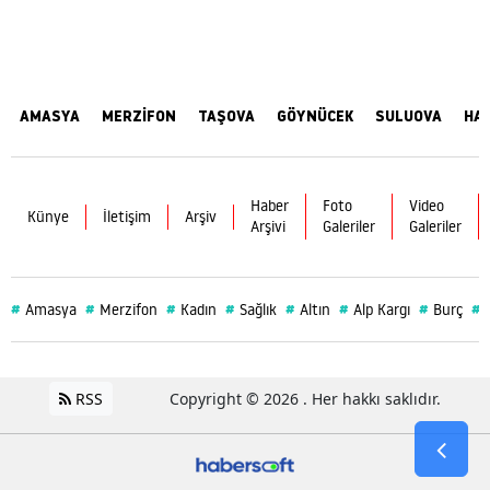
AMASYA
MERZİFON
TAŞOVA
GÖYNÜCEK
SULUOVA
HA
Haber
Foto
Video
Künye
İletişim
Arşiv
Arşivi
Galeriler
Galeriler
#
#
#
#
#
#
#
#
Amasya
Merzifon
Kadın
Sağlık
Altın
Alp Kargı
Burç
RSS
Copyright © 2026 . Her hakkı saklıdır.