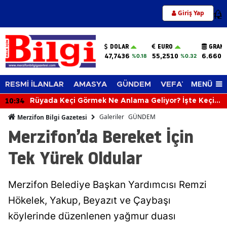
Giriş Yap
12
DOLAR
EURO
GRAM 
47,7436
55,2510
6.660,
%0.18
%0.32
MENÜ
RESMİ İLANLAR
AMASYA
GÜNDEM
VEFAT EDENLER
10:34
Rüyada Keçi Görmek Ne Anlama Geliyor? İşte Keçi
Görmenin Şaşırtıcı Rüya Tabiri
Galeriler
GÜNDEM
Merzifon Bilgi Gazetesi
Merzifon’da Bereket İçin
Tek Yürek Oldular
Merzifon Belediye Başkan Yardımcısı Remzi
Hökelek, Yakup, Beyazıt ve Çaybaşı
köylerinde düzenlenen yağmur duası