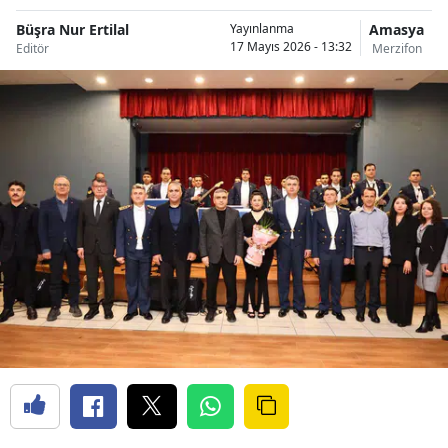
Büşra Nur Ertilal
Amasya
Yayınlanma
17 Mayıs 2026 - 13:32
Editör
Merzifon