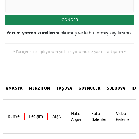
GÖNDER
Yorum yazma kurallarını
okumuş ve kabul etmiş sayılırsınız
* Bu içerik ile ilgili yorum yok, ilk yorumu siz yazın, tartışalım *
AMASYA
MERZİFON
TAŞOVA
GÖYNÜCEK
SULUOVA
HA
Haber
Foto
Video
Künye
İletişim
Arşiv
Arşivi
Galeriler
Galeriler