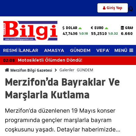
Giriş Yap
12
DOLAR
EURO
GRAM 
47,7436
55,2510
6.660,
%0.18
%0.32
MENÜ
RESMİ İLANLAR
AMASYA
GÜNDEM
VEFAT EDENLER
02:08
Motosikletli Ölümden Döndü!
Galeriler
GÜNDEM
Merzifon Bilgi Gazetesi
Merzifon’da Bayraklar Ve
Marşlarla Kutlama
Merzifon’da düzenlenen 19 Mayıs konser
programında gençler marşlarla bayram
coşkusunu yaşadı. Detaylar haberimizde…