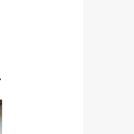
Samsun
Siirt
Sinop
Sivas
Tekirdağ
Tokat
Trabzon
Tunceli
Şanlıurfa
Uşak
Van