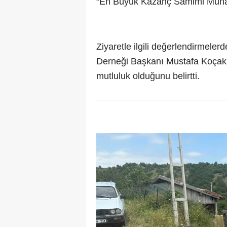
“En Büyük Kazanç Samimi Muha
Ziyaretle ilgili değerlendirmel
Derneği Başkanı Mustafa Koçak, v
mutluluk olduğunu belirtti.