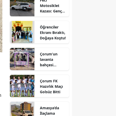
Feci
Motosiklet
Edirne
Kazası: Genç
Sürücü
Elazığ
Hayatını
Öğrenciler
Kaybetti
Erzincan
Ekranı Bıraktı,
Doğaya Koştu!
Erzurum
Eskişehir
Çorum’un
lavanta
Gaziantep
bahçesi
Giresun
vatandaşların
gözdesi oldu
Gümüşhane
Çorum FK
Hazırlık Maçı
Hakkari
Golsüz Bitti
n
Hatay
Amasya’da
Isparta
İlaçlama