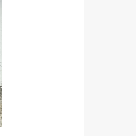
Yozgat
Zonguldak
Aksaray
Bayburt
Karaman
Kırıkkale
Batman
Şırnak
Bartın
Ardahan
Iğdır