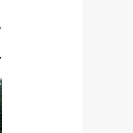
Yalova
Karabük
a
r
Kilis
Osmaniye
Düzce