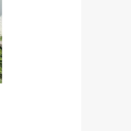
Malatya
Manisa
Kahramanmaraş
Mardin
Muğla
Muş
Nevşehir
Niğde
Ordu
Rize
Sakarya