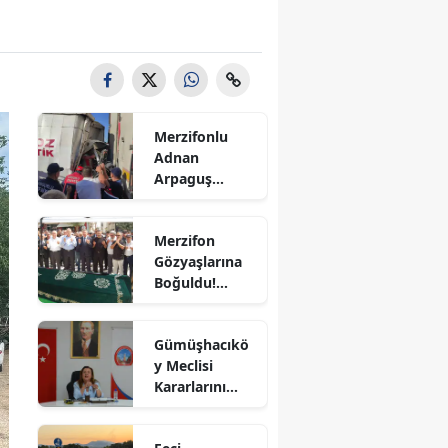
Bilecik
Bingöl
Bitlis
Merzifonlu
Bolu
Adnan
Arpaguş
Burdur
Çorum'da Feci
Kazada
Bursa
Merzifon
Hayatını
Gözyaşlarına
Kaybetti
Çanakkale
Boğuldu!
Sercan
Çankırı
Nevcanoğlu
Gümüşhacıkö
Son
Çorum
y Meclisi
Yolculuğuna
Kararlarını
Uğurlandı
Denizli
Aldı
Diyarbakır