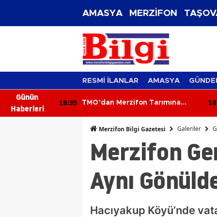
AMASYA
MERZİFON
TAŞOV
RESMİ İLANLAR
AMASYA
GÜNDE
Günün
18:14
17
Tarımına
Tarih Amasya'nın Zirvesinde
Haberleri
Yazıldı
Galeriler
G
Merzifon Bilgi Gazetesi
Merzifon Gen
Aynı Gönülde
Hacıyakup Köyü’nde vatan