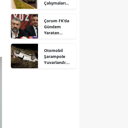
Çalışmaları
Mersin
Aralıksız
Sürüyor
İstanbul
Çorum FK'da
Gündem
İzmir
Yaratan
Açıklamalar
Kars
Otomobil
Kastamonu
Şarampole
Yuvarlandı:
Kayseri
Sürücü
Yaralandı
Kırklareli
Kırşehir
Kocaeli
Konya
Kütahya