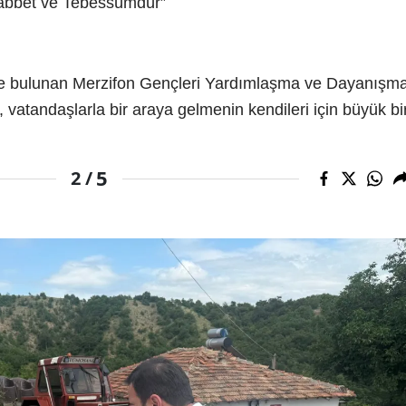
bbet ve Tebessümdür”
erde bulunan Merzifon Gençleri Yardımlaşma ve Dayanışm
atandaşlarla bir araya gelmenin kendileri için büyük bi
5
2 /