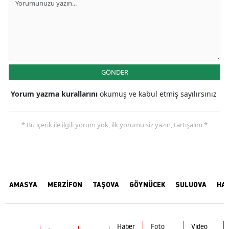
GÖNDER
Yorum yazma kurallarını
okumuş ve kabul etmiş sayılırsınız
* Bu içerik ile ilgili yorum yok, ilk yorumu siz yazın, tartışalım *
AMASYA
MERZİFON
TAŞOVA
GÖYNÜCEK
SULUOVA
HA
Haber
Foto
Video