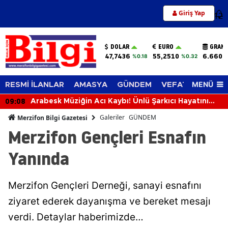
Giriş Yap
12
DOLAR
EURO
GRAM 
47,7436
55,2510
6.660,
%0.18
%0.32
MENÜ
RESMİ İLANLAR
AMASYA
GÜNDEM
VEFAT EDENLER
09:08
Arabesk Müziğin Acı Kaybı! Ünlü Şarkıcı Hayatını
Kaybetti
Galeriler
GÜNDEM
Merzifon Bilgi Gazetesi
Merzifon Gençleri Esnafın
Yanında
Merzifon Gençleri Derneği, sanayi esnafını
ziyaret ederek dayanışma ve bereket mesajı
verdi. Detaylar haberimizde…