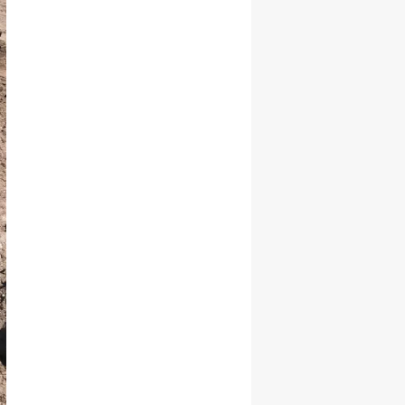
Yalova
Karabük
Kilis
Osmaniye
Düzce