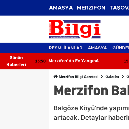
AMASYA
MERZİFON
TAŞOV
RESMİ İLANLAR
AMASYA
GÜNDE
Günün
15:46
15
gını!
Derbay Turizm Merzifon’da
Haberleri
dahalesi
Taşımacılık Sektörüne İddialı
Giriyor!
Galeriler
G
Merzifon Bilgi Gazetesi
Merzifon Ba
Balgöze Köyü’nde yapımı 
artacak. Detaylar haberi