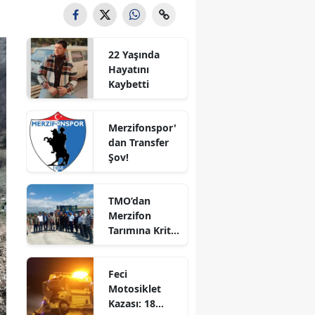
Bilecik
Bingöl
22 Yaşında
Hayatını
Bitlis
Kaybetti
Bolu
Merzifonspor'
Burdur
dan Transfer
Şov!
Bursa
Çanakkale
TMO’dan
Merzifon
Çankırı
Tarımına Kritik
Ziyaret!
Çorum
Feci
Denizli
Motosiklet
Kazası: 18
Diyarbakır