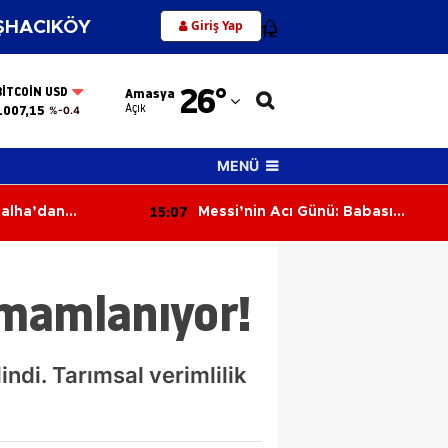
Giriş Yap
HACIKÖY
12
Adana
26
°
BITCOIN USD
Amasya
Adıyaman
Açık
.007,15
%-0.4
Afyonkarahisar
MENÜ
Ağrı
15:07
Günü: Babası
Merzifon İlçe Seçim
Amasya
 Yaşında Hayatını
Müdürlüğü'nde Devir Teslim!
Osman Bıyık Göreve Başladı
Ankara
amamlanıyor!
Antalya
Artvin
ndi. Tarımsal verimlilik
Aydın
Balıkesir