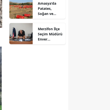
Amasya'da
Mersin
Patates,
Soğan ve
İstanbul
Cevizde İyi
Tarım
İzmir
Merzifon İlçe
Denetimi
Seçim Müdürü
Kars
Enver
Demirci'ye
Kastamonu
Veda! Yeni
Görev Yeri
Kayseri
Suluova Oldu
Kırklareli
Kırşehir
Kocaeli
Konya
Kütahya