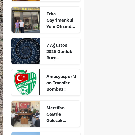
Yaşındaki
Edirne
Genç Hayatını
Erka
Kaybetti
Elazığ
Gayrimenkul
Yeni Ofisinde
Erzincan
Hizmete
Başladı!
Erzurum
7 Ağustos
“Gayrimenkul
2026 Günlük
Almak İçin
Eskişehir
Burç
Doğru Zaman”
Yorumları:
Gaziantep
Aşkta
Amasyaspor'd
Sürprizler,
Giresun
an Transfer
Parada Yeni
Bombası!
Fırsatlar
Gümüşhane
Kapıda!
Hakkari
Merzifon
OSB'de
Hatay
Gelecek
Konuşuldu
Isparta