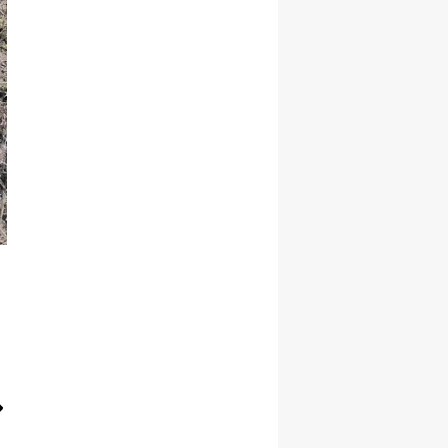
Samsun
Siirt
Sinop
Sivas
Tekirdağ
Tokat
Trabzon
Tunceli
Şanlıurfa
Uşak
Van