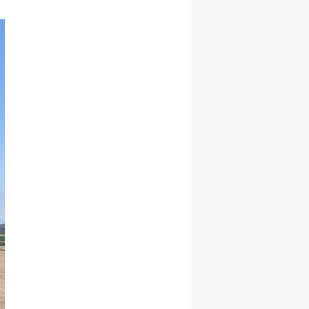
Yozgat
Zonguldak
Aksaray
Bayburt
Karaman
Kırıkkale
Batman
Şırnak
Bartın
Ardahan
Iğdır