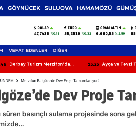
A
GÖYNÜCEK
SULUOVA
HAMAMÖZÜ
GÜMÜŞ
DOLAR
EURO
GRAM ALTIN
47,7436
55,2510
6.660,55
65
%0.18
%0.32
% 2,59
M
VEFAT EDENLER
DİĞER
:25
15:07
Ayça ve Fevzi Talha’dan
Messi’nin Acı 
Ömürlük İmza! Mutluluklarına
Jorge Messi 68
Sevenleri Ortak Oldu
Kaybetti
ÜNDEM
Merzifon Balgöze’de Dev Proje Tamamlanıyor!
lgöze’de Dev Proje T
süren basınçlı sulama projesinde sona geli
mizde...