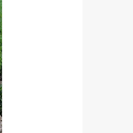
Malatya
Manisa
Kahramanmaraş
Mardin
Muğla
Muş
Nevşehir
Niğde
Ordu
Rize
Sakarya