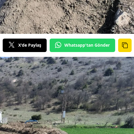
X'de Paylaş
Whatsapp'tan Gönder