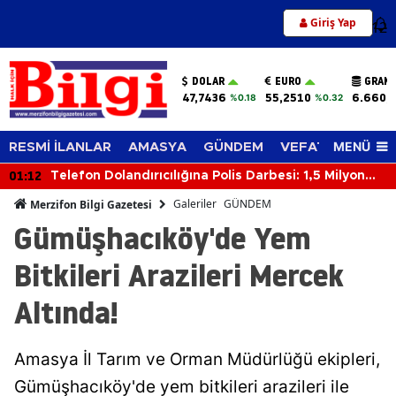
Giriş Yap
12
DOLAR
EURO
GRAM 
47,7436
55,2510
6.660,
%0.18
%0.32
MENÜ
RESMİ İLANLAR
AMASYA
GÜNDEM
VEFAT EDENLER
01:12
Telefon Dolandırıcılığına Polis Darbesi: 1,5 Milyon
Lira Para ve Altın Ele Geçirildi
Galeriler
GÜNDEM
Merzifon Bilgi Gazetesi
Gümüşhacıköy'de Yem
Bitkileri Arazileri Mercek
Altında!
Amasya İl Tarım ve Orman Müdürlüğü ekipleri,
Gümüşhacıköy'de yem bitkileri arazileri ile