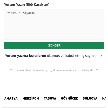
Yorum Yazın (500 Karakter)
GÖNDER
Yorum yazma kurallarını
okumuş ve kabul etmiş sayılırsınız
* Bu içerik ile ilgili yorum yok, ilk yorumu siz yazın, tartışalım *
AMASYA
MERZİFON
TAŞOVA
GÖYNÜCEK
SULUOVA
HA