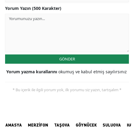
Yorum Yazın (500 Karakter)
GÖNDER
Yorum yazma kurallarını
okumuş ve kabul etmiş sayılırsınız
* Bu içerik ile ilgili yorum yok, ilk yorumu siz yazın, tartışalım *
AMASYA
MERZİFON
TAŞOVA
GÖYNÜCEK
SULUOVA
HA