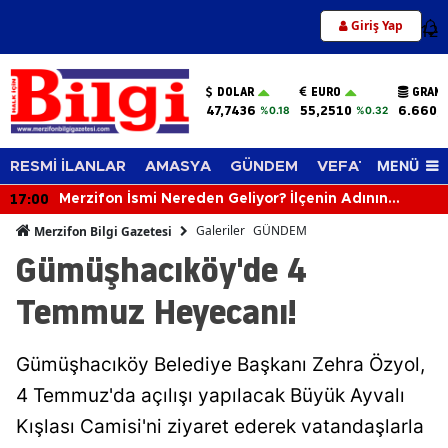
Giriş Yap
12
DOLAR
EURO
GRAM 
47,7436
55,2510
6.660,
%0.18
%0.32
MENÜ
RESMİ İLANLAR
AMASYA
GÜNDEM
VEFAT EDENLER
16:43
Merzifon’da Soğan Tarlaları Mercek Altında!
Galeriler
GÜNDEM
Merzifon Bilgi Gazetesi
Gümüşhacıköy'de 4
Temmuz Heyecanı!
Gümüşhacıköy Belediye Başkanı Zehra Özyol,
4 Temmuz'da açılışı yapılacak Büyük Ayvalı
Kışlası Camisi'ni ziyaret ederek vatandaşlarla