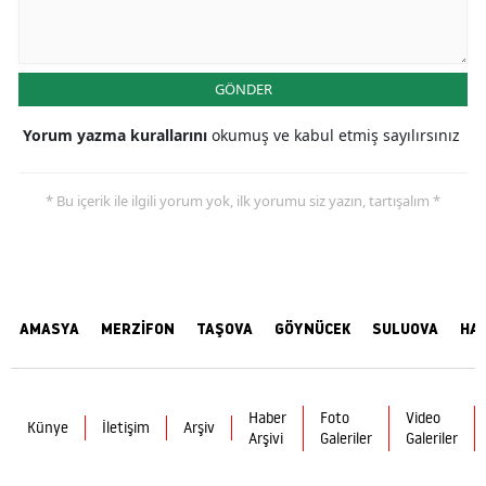
GÖNDER
Yorum yazma kurallarını
okumuş ve kabul etmiş sayılırsınız
* Bu içerik ile ilgili yorum yok, ilk yorumu siz yazın, tartışalım *
AMASYA
MERZİFON
TAŞOVA
GÖYNÜCEK
SULUOVA
HA
Haber
Foto
Video
Künye
İletişim
Arşiv
Arşivi
Galeriler
Galeriler