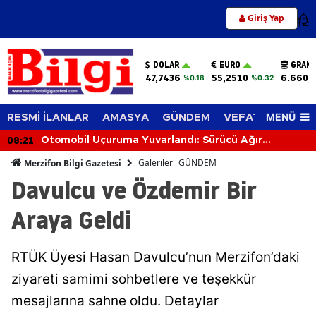
Giriş Yap
12
DOLAR
EURO
GRAM 
47,7436
55,2510
6.660,
%0.18
%0.32
MENÜ
RESMİ İLANLAR
AMASYA
GÜNDEM
VEFAT EDENLER
08:21
Otomobil Uçuruma Yuvarlandı: Sürücü Ağır
Yaralandı
Galeriler
GÜNDEM
Merzifon Bilgi Gazetesi
Davulcu ve Özdemir Bir
Araya Geldi
RTÜK Üyesi Hasan Davulcu’nun Merzifon’daki
ziyareti samimi sohbetlere ve teşekkür
mesajlarına sahne oldu. Detaylar