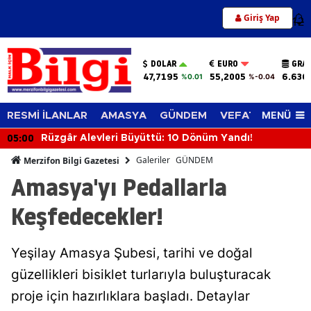
Giriş Yap
12
DOLAR
EURO
GRAM
47,7195
55,2005
6.636
%0.01
%-0.04
MENÜ
RESMİ İLANLAR
AMASYA
GÜNDEM
VEFAT EDENLER
05:00
Rüzgâr Alevleri Büyüttü: 10 Dönüm Yandı!
Galeriler
GÜNDEM
Merzifon Bilgi Gazetesi
Amasya'yı Pedallarla
Keşfedecekler!
Yeşilay Amasya Şubesi, tarihi ve doğal
güzellikleri bisiklet turlarıyla buluşturacak
proje için hazırlıklara başladı. Detaylar