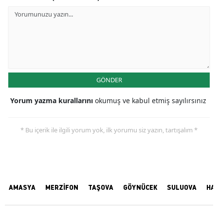
GÖNDER
Yorum yazma kurallarını
okumuş ve kabul etmiş sayılırsınız
* Bu içerik ile ilgili yorum yok, ilk yorumu siz yazın, tartışalım *
AMASYA
MERZİFON
TAŞOVA
GÖYNÜCEK
SULUOVA
HA