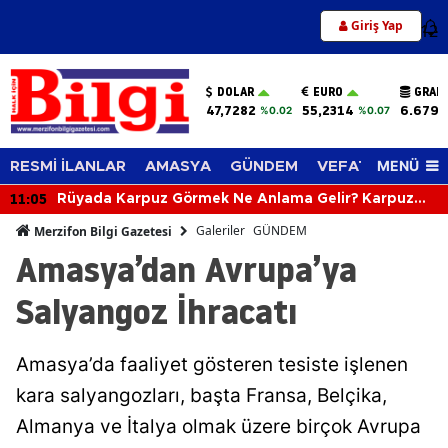
Giriş Yap
12
DOLAR
EURO
GRAM
47,7282
55,2314
6.679,
%0.02
%0.07
MENÜ
RESMİ İLANLAR
AMASYA
GÜNDEM
VEFAT EDENLER
11:05
Rüyada Karpuz Görmek Ne Anlama Gelir? Karpuz
Yemek, Kesmek ve Almak Neye İşaret Eder?
Galeriler
GÜNDEM
Merzifon Bilgi Gazetesi
Amasya’dan Avrupa’ya
Salyangoz İhracatı
Amasya’da faaliyet gösteren tesiste işlenen
kara salyangozları, başta Fransa, Belçika,
Almanya ve İtalya olmak üzere birçok Avrupa