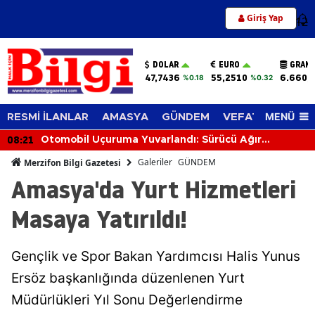
Giriş Yap
12
DOLAR
EURO
GRAM 
47,7436
55,2510
6.660,
%0.18
%0.32
MENÜ
RESMİ İLANLAR
AMASYA
GÜNDEM
VEFAT EDENLER
08:21
Otomobil Uçuruma Yuvarlandı: Sürücü Ağır
Yaralandı
Galeriler
GÜNDEM
Merzifon Bilgi Gazetesi
Amasya'da Yurt Hizmetleri
Masaya Yatırıldı!
Gençlik ve Spor Bakan Yardımcısı Halis Yunus
Ersöz başkanlığında düzenlenen Yurt
Müdürlükleri Yıl Sonu Değerlendirme