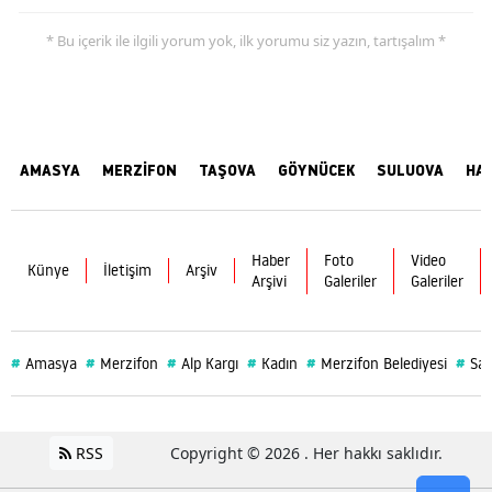
* Bu içerik ile ilgili yorum yok, ilk yorumu siz yazın, tartışalım *
AMASYA
MERZİFON
TAŞOVA
GÖYNÜCEK
SULUOVA
HA
Haber
Foto
Video
Künye
İletişim
Arşiv
Arşivi
Galeriler
Galeriler
#
#
#
#
#
#
Amasya
Merzifon
Alp Kargı
Kadın
Merzifon Belediyesi
Sağ
RSS
Copyright © 2026 . Her hakkı saklıdır.