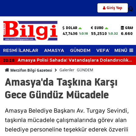
Giriş Yap
12
DOLAR
EURO
GRAM 
47,7436
55,2510
6.660,
%0.18
%0.32
MENÜ
RESMİ İLANLAR
AMASYA
GÜNDEM
VEFAT EDENLER
19:39
Merzifon’da Su Çilesi Bitiyor mu? Kargı Açıkladı
Galeriler
GÜNDEM
Merzifon Bilgi Gazetesi
Amasya'da Taşkına Karşı
Gece Gündüz Mücadele
Amasya Belediye Başkanı Av. Turgay Sevindi,
taşkınla mücadele çalışmalarında görev alan
belediye personeline teşekkür ederek özverili