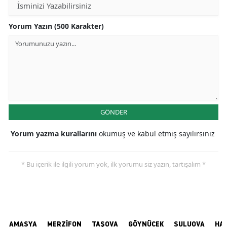
Yorum Yazın (500 Karakter)
GÖNDER
Yorum yazma kurallarını
okumuş ve kabul etmiş sayılırsınız
* Bu içerik ile ilgili yorum yok, ilk yorumu siz yazın, tartışalım *
AMASYA
MERZİFON
TAŞOVA
GÖYNÜCEK
SULUOVA
HA