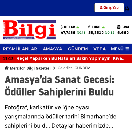
Giriş Yap
12
DOLAR
EURO
GRAM 
47,7436
55,2510
6.660,
%0.18
%0.32
MENÜ
RESMİ İLANLAR
AMASYA
GÜNDEM
VEFAT EDENLER
11:12
Reçel Yaparken Bu Hataları Sakın Yapmayın! Kıvamı
ve Lezzeti Tutturmanın Püf Noktaları
Galeriler
GÜNDEM
Merzifon Bilgi Gazetesi
Amasya’da Sanat Gecesi:
Ödüller Sahiplerini Buldu
Fotoğraf, karikatür ve iğne oyası
yarışmalarında ödüller tarihi Bimarhane’de
sahiplerini buldu. Detaylar haberimizde…