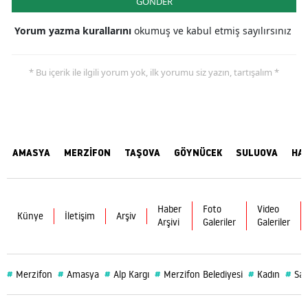
GÖNDER
Yorum yazma kurallarını
okumuş ve kabul etmiş sayılırsınız
* Bu içerik ile ilgili yorum yok, ilk yorumu siz yazın, tartışalım *
AMASYA
MERZİFON
TAŞOVA
GÖYNÜCEK
SULUOVA
HA
Haber
Foto
Video
Künye
İletişim
Arşiv
Arşivi
Galeriler
Galeriler
#
#
#
#
#
#
Merzifon
Amasya
Alp Kargı
Merzifon Belediyesi
Kadın
Sağ