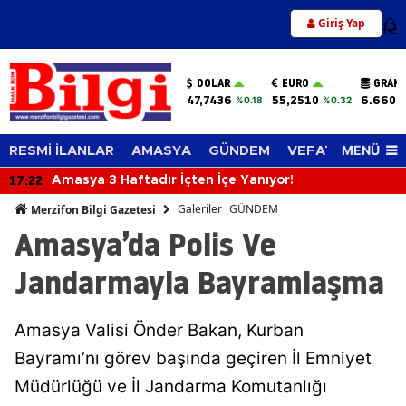
Giriş Yap
12
DOLAR
EURO
GRAM 
47,7436
55,2510
6.660,
%0.18
%0.32
MENÜ
RESMİ İLANLAR
AMASYA
GÜNDEM
VEFAT EDENLER
17:22
Amasya 3 Haftadır İçten İçe Yanıyor!
Galeriler
GÜNDEM
Merzifon Bilgi Gazetesi
Amasya’da Polis Ve
Jandarmayla Bayramlaşma
Amasya Valisi Önder Bakan, Kurban
Bayramı’nı görev başında geçiren İl Emniyet
Müdürlüğü ve İl Jandarma Komutanlığı