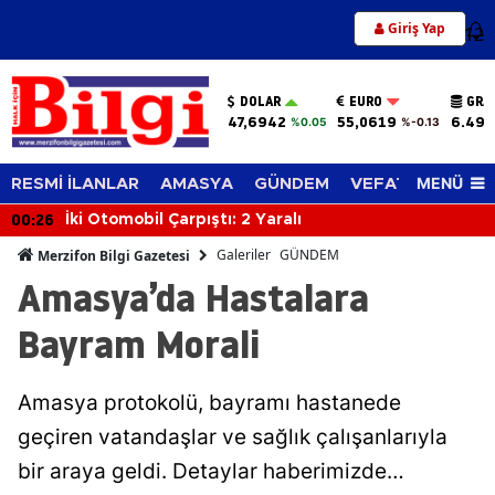
Giriş Yap
12
DOLAR
EURO
GRA
47,6942
55,0619
6.494
%0.05
%-0.13
MENÜ
RESMİ İLANLAR
AMASYA
GÜNDEM
VEFAT EDENLER
00:26
İki Otomobil Çarpıştı: 2 Yaralı
Galeriler
GÜNDEM
Merzifon Bilgi Gazetesi
Amasya’da Hastalara
Bayram Morali
Amasya protokolü, bayramı hastanede
geçiren vatandaşlar ve sağlık çalışanlarıyla
bir araya geldi. Detaylar haberimizde…