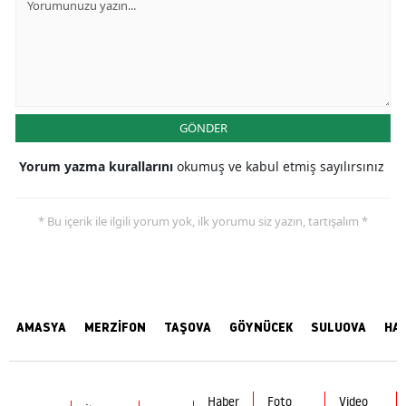
GÖNDER
Yorum yazma kurallarını
okumuş ve kabul etmiş sayılırsınız
* Bu içerik ile ilgili yorum yok, ilk yorumu siz yazın, tartışalım *
AMASYA
MERZİFON
TAŞOVA
GÖYNÜCEK
SULUOVA
HA
Haber
Foto
Video