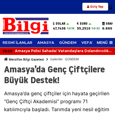
Giriş Yap
12
DOLAR
EURO
GRAM 
47,7436
55,2510
6.660,
%0.18
%0.32
MENÜ
RESMİ İLANLAR
AMASYA
GÜNDEM
VEFAT EDENLER
19:39
Merzifon’da Su Çilesi Bitiyor mu? Kargı Açıkladı
Galeriler
GÜNDEM
Merzifon Bilgi Gazetesi
Amasya’da Genç Çiftçilere
Büyük Destek!
Amasya’da genç çiftçiler için hayata geçirilen
“Genç Çiftçi Akademisi” programı 71
katılımcıyla başladı. Tarımda yeni nesil eğitim