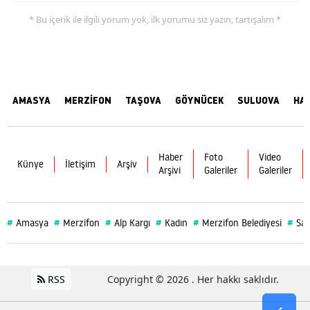
* Bu içerik ile ilgili yorum yok, ilk yorumu siz yazın, tartışalım *
AMASYA
MERZİFON
TAŞOVA
GÖYNÜCEK
SULUOVA
HA
Haber
Foto
Video
Künye
İletişim
Arşiv
Arşivi
Galeriler
Galeriler
#
#
#
#
#
#
Amasya
Merzifon
Alp Kargı
Kadın
Merzifon Belediyesi
Sağ
RSS
Copyright © 2026 . Her hakkı saklıdır.