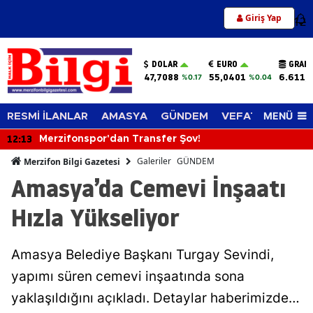
Giriş Yap
12
DOLAR
EURO
GRAM 
47,7088
55,0401
6.611,
%0.17
%0.04
MENÜ
RESMİ İLANLAR
AMASYA
GÜNDEM
VEFAT EDENLER
11:34
7 Ağustos 2026 Günlük Burç Yoruml
Sürprizler, Parada Yeni Fırsatlar Ka
Galeriler
GÜNDEM
Merzifon Bilgi Gazetesi
Amasya’da Cemevi İnşaatı
Hızla Yükseliyor
Amasya Belediye Başkanı Turgay Sevindi,
yapımı süren cemevi inşaatında sona
yaklaşıldığını açıkladı. Detaylar haberimizde…